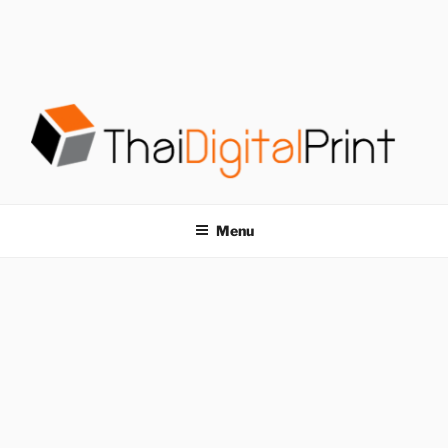
S
k
i
p
t
o
c
o
โรงพิมพ์ด่วน
โรงพิมพ์ดิจิตอล รับพิมพ์งานครบวงจร ไม่มีขั้นต่ำ
n
t
THAIDIGITALPRINT
Menu
e
n
t