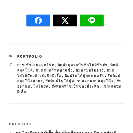
C
PORTFOLIO
A
T
การเข้าเล่มสมุดโน้ต
,
พิมพ์สมุดจดบันทึกไม่มีขั้นต่ำ
,
พิมพ์
T
A
สมุดโน๊ต
,
พิมพ์สมุดโน๊ตปกแข็ง
,
พิมพ์สมุดไดอารี่
,
พิมพ์
E
G
โฟโต้บุ๊คเข้าเล่มปีกผีเสื้อ
,
พิมพ์โฟโต้บุ๊คแฟนคลับ
,
รับพิมพ์
G
S
สมุดโน๊ตสวยๆ
,
รับพิมพ์โฟโต้บุ๊ค
,
รับออกแบบสมุดโน๊ต
,
รับ
O
ออกแบบโฟโต้บุ๊ค
,
สิ่งพิมพ์ที่ใช้เป็นของที่ระลึก
,
เข้าเล่มปีก
R
ผีเสื้อ
I
E
S
P
P
PREVIOUS
o
r