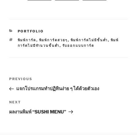
C
PORTFOLIO
A
T
พิมพ์การ์ด
,
พิมพ์การ์ดสวยๆ
,
พิมพ์การ์ดไม่มีขั้นต่ำ
,
พิมพ์
T
A
การ์ดไม่มีจำนวนขั้นต่ำ
,
รับออกแบบการ์ด
E
G
G
S
O
R
I
P
E
P
PREVIOUS
S
o
r
แจกโปรแกรมทำปฏิทินง่าย ๆ ได้ด้วยตัวเอง
s
e
t
v
N
NEXT
n
i
e
ผลงานพิมพ์ “SUSHI MENU”
o
x
a
u
t
v
s
P
i