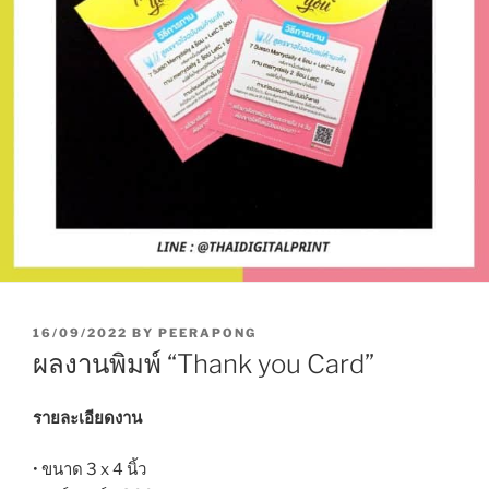
P
16/09/2022
BY
PEERAPONG
O
ผลงานพิมพ์ “Thank you Card”
S
T
E
รายละเอียดงาน
D
O
• ขนาด 3 x 4 นิ้ว
N