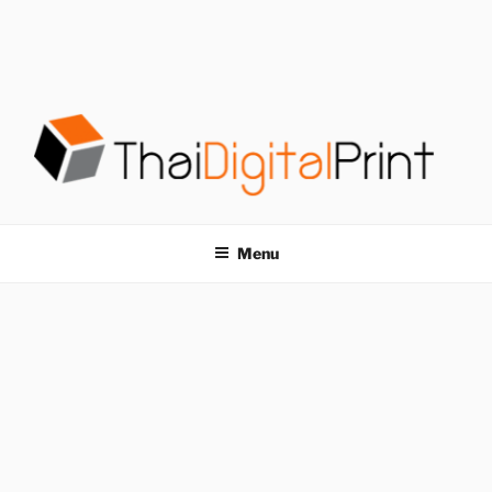
S
k
i
p
t
o
c
o
โรงพิมพ์ด่วน
โรงพิมพ์ดิจิตอล รับพิมพ์งานครบวงจร ไม่มีขั้นต่ำ
n
t
THAIDIGITALPRINT
Menu
e
n
t