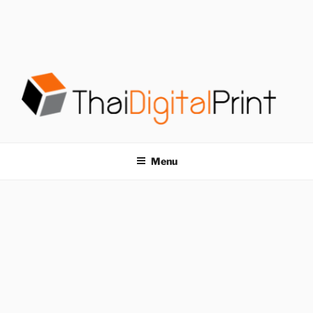
S
k
i
p
t
o
c
o
โรงพิมพ์ด่วน
โรงพิมพ์ดิจิตอล รับพิมพ์งานครบวงจร ไม่มีขั้นต่ำ
n
t
THAIDIGITALPRINT
Menu
e
n
t