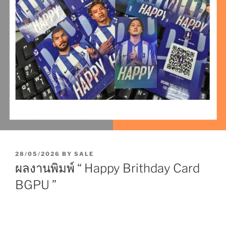
P
28/05/2026
BY
SALE
O
ผลงานพิมพ์ “ Happy Brithday Card
S
T
BGPU ”
E
D
O
N