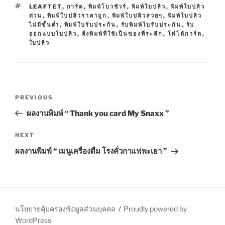
A
T
LEAFTET
,
การ์ด
,
พิมพ์โบวชัวร์
,
พิมพ์ใบปลิว
,
พิมพ์ใบปลิว
T
A
ด่วน
,
พิมพ์ใบปลิวราคาถูก
,
พิมพ์ใบปลิวสวยๆ
,
พิมพ์ใบปลิว
E
G
ไม่มีขั้นต่ำ
,
พิมพ์ใบรับประกัน
,
รับพิมพ์ใบรับประกัน
,
รับ
G
S
ออกแบบใบปลิว
,
สิ่งพิมพ์ที่ใช้เป็นของที่ระลึก
,
โฟโต้การ์ด
,
O
ใบปลิว
R
I
E
S
P
P
PREVIOUS
o
r
ผลงานพิมพ์ “ Thank you card My Snaxx ”
s
e
t
v
N
NEXT
n
i
e
ผลงานพิมพ์ “ เมนูเครื่องดื่ม โรงคั่วกาแฟพะเยา ”
o
x
a
u
t
v
s
P
i
P
o
g
o
s
นโยบายคุ้มครองข้อมูลส่วนบุคคล
Proudly powered by
a
s
t
WordPress