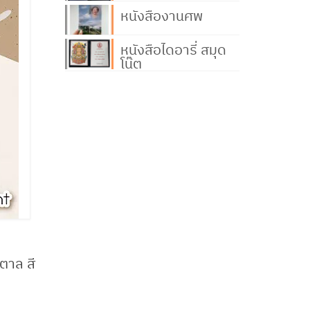
หนังสืองานศพ
หนังสือไดอารี่ สมุด
โน๊ต
ำตาล สี