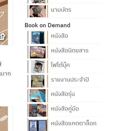
นามบัตร
Book on Demand
หนังสือ
หนังสือนิตยสาร
ี
โฟโต้บุ๊ค
่นมาก
รายงานประจำปี
หนังสือรุ่น
หนังสือคู่มือ
หนังสือแคตตาล็อก