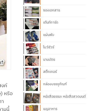
ซองเอกสาร
เต้นท์การ์ด
แผ่นพับ
โบว์ชัวร์
นามบัตร
สติ๊กเกอร์
กล่องบรรจุภัณฑ์
สงค์
e) หรือ
หนังสือธรรมะ หนังสือสวดมนต์
ตา
ามนี้
เมนูอาหาร