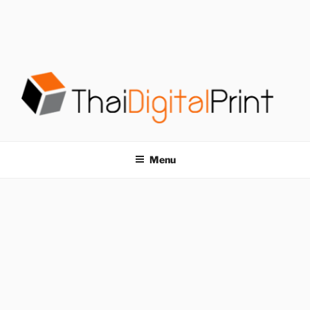
S
k
i
p
t
o
c
o
โรงพิมพ์ด่วน
โรงพิมพ์ดิจิตอล รับพิมพ์งานครบวงจร ไม่มีขั้นต่ำ
n
t
THAIDIGITALPRINT
Menu
e
n
t