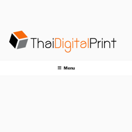
S
k
i
p
t
o
c
o
โรงพิมพ์ด่วน
โรงพิมพ์ดิจิตอล รับพิมพ์งานครบวงจร ไม่มีขั้นต่ำ
n
t
THAIDIGITALPRINT
Menu
e
n
t