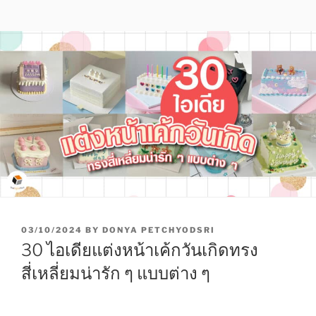
P
03/10/2024
BY
DONYA PETCHYODSRI
O
30 ไอเดียแต่งหน้าเค้กวันเกิดทรง
S
T
สี่เหลี่ยมน่ารัก ๆ แบบต่าง ๆ
E
D
O