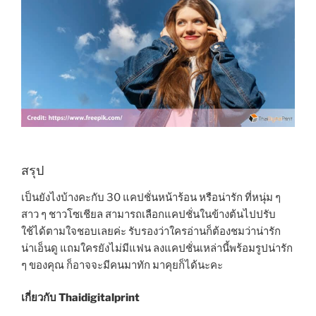
สรุป
เป็นยังไงบ้างคะกับ 30 แคปชั่นหน้าร้อน หรือน่ารัก ที่หนุ่ม ๆ
สาว ๆ ชาวโซเชียล สามารถเลือกแคปชั่นในข้างต้นไปปรับ
ใช้ได้ตามใจชอบเลยค่ะ รับรองว่าใครอ่านก็ต้องชมว่าน่ารัก
น่าเอ็นดู แถมใครยังไม่มีแฟน ลงแคปชั่นเหล่านี้พร้อมรูปน่ารัก
ๆ ของคุณ ก็อาจจะมีคนมาทัก มาคุยก็ได้นะคะ
เกี่ยวกับ Thaidigitalprint