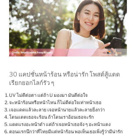
30 แคปชั่นหน้าร้อน หรือน่ารัก โพสต์สู้แดด
เรียกยอกไลก์รัว ๆ
UV ไม่ดีต่อตา แต่ถ้า U มองมา มันดีต่อใจ
จะหน้าร้อนหรือหน้าไหน ก็ไม่ดีต่อใจเท่าหน้าเธอ
เจอแดดแล้วละลาย เจอหน้านายแล้วละลายยิ่งกว่า
โดนแดดเธอจะร้อน ถ้าโดนเราอ้อนเธอจะรัก
แดดแรงอะหน้าดำ แต่ถ้าเจอหน้าเธอจัง ๆ อะหน้าแดง
ตอนแรกนึกว่าที่ไทยมีแต่หน้าร้อน พอเห็นเธอเพิ่งรู้ว่ามีน่ารัก