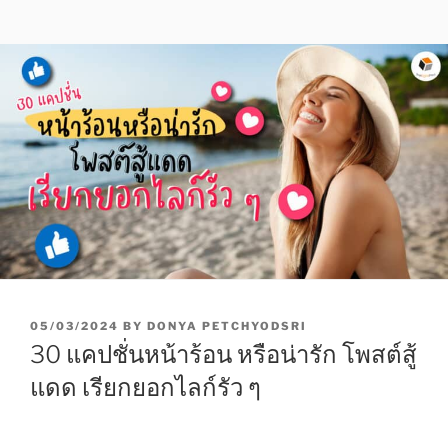
P
05/03/2024
BY
DONYA PETCHYODSRI
O
30 แคปชั่นหน้าร้อน หรือน่ารัก โพสต์สู้
S
T
แดด เรียกยอกไลก์รัว ๆ
E
D
O