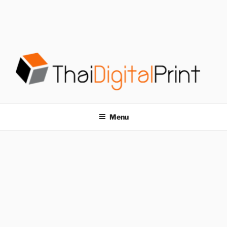
S
k
i
p
t
o
c
o
โรงพิมพ์ด่วน
โรงพิมพ์ดิจิตอล รับพิมพ์งานครบวงจร ไม่มีขั้นต่ำ
n
t
THAIDIGITALPRINT
Menu
e
n
t