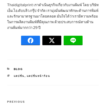
Thaidigitalprint เราดำเนินธุรกิจเกี่ยวกับงานพิมพ์ โดย บริษัท
เอ็ม.ไอ.ดับบลิว.กรุ๊ป จำกัด เรามุ่งมั่นพัฒนาทักษะด้านการพิมพ์
และรักษามาตรฐานมาโดยตลอด มั่นใจได้ว่าเรามีความพร้อม
ในการผลิตงานพิมพ์ที่มีคุณภาพ ด้วยประสบการณ์ทางด้าน
งานพิมพ์มากกว่า 29 ปี
C
BLOG
A
T
แคปชั่น
,
แคปชั่นหน้าร้อน
T
A
E
G
G
S
O
R
P
I
P
PREVIOUS
E
o