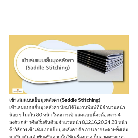
เข้าเล่มแบบเย็บมุงหลังคา (Saddle Stitching)
เข้าเล่มแบบเย็บมุงหลังคา นิยมใช้ในงานพิมพ์ที่มีจำนวนหน้า
น้อย ๆ ไม่เกิน 80 หน้า ในนการเข้าเล่มแบบนี้จะต้องหาร 4
ลงตัว กล่าวคือเริ่มต้นด้วยจำนวนหน้า 8,12,16,20,24,28 หน้า
ซึ่งวิธีการเข้าเล่มแบบเย็บมุงหลังคา คือ การเอากระดาษทั้งเล่ม
มาเรียงกันแล้วพับครึ่ง จากนั้นใช้เครื่องลวดเย็บลวดตรงแนว