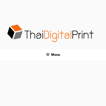
S
k
i
p
t
o
c
o
โรงพิมพ์ด่วน
โรงพิมพ์ดิจิตอล รับพิมพ์งานครบวงจร ไม่มีขั้นต่ำ
n
t
THAIDIGITALPRINT
Menu
e
n
t