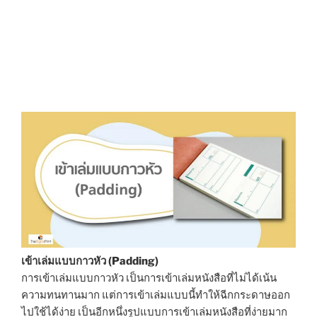
เข้าเล่มแบบกาวหัว (Padding)
การเข้าเล่มแบบกาวหัว เป็นการเข้าเล่มหนังสือที่ไม่ได้เน้น
ความทนทานมาก แต่การเข้าเล่มแบบนี้ทำให้ฉีกกระดาษออก
ไปใช้ได้ง่าย เป็นอีกหนึ่งรูปแบบการเข้าเล่มหนังสือที่ง่ายมาก