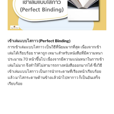
เข้าเล่มแบบไสกาว (Perfect Binding)
การเข้าเล่มแบบไสกาว เป็นวิธีที่นิยมมากที่สุด เนื่องจากเข้า
เล่มได้เรียบร้อย ราคาถูก เหมาะสำหรับหนังสือที่มีความหนา
ประมาณ 70 หน้าขึ้นไป เนื่องจากมีความแน่นหนาในการเข้า
เล่มไม่มาก จึงทำให้ไม่สามารถกางหนังสือออกมากได้ ซึ่งวิธี
เข้าเล่มแบบไสกาว เป็นการนำกระดาษที่เรียงหน้าเรียบร้อย
แล้ว มาไสกระดาษด้านข้างแล้วนำไปทากาว ก็เป็นอันเสร็จ
เรียบร้อย