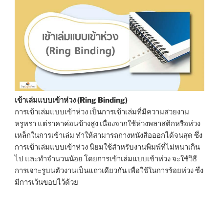
เข้าเล่มแบบเข้าห่วง (Ring Binding)
การเข้าเล่มแบบเข้าห่วง เป็นการเข้าเล่มที่มีความสวยงาม
หรูหรา แต่ราคาค่อนข้างสูง เนื่องจากใช้ห่วงพลาสติกหรือห่วง
เหล็กในการเข้าเล่ม ทำให้สามารถกางหนังสือออกได้จนสุด ซึ่ง
การเข้าเล่มแบบเข้าห่วง นิยมใช้สำหรับงานพิมพ์ที่ไม่หนาเกิน
ไป และทำจำนวนน้อย โดยการเข้าเล่มแบบเข้าห่วง จะใช้วิธี
การเจาะรูบนตัวงานเป็นแถวเดียวกัน เพื่อใช้ในการร้อยห่วง ซึ่ง
มีการเว้นขอบไว้ด้วย