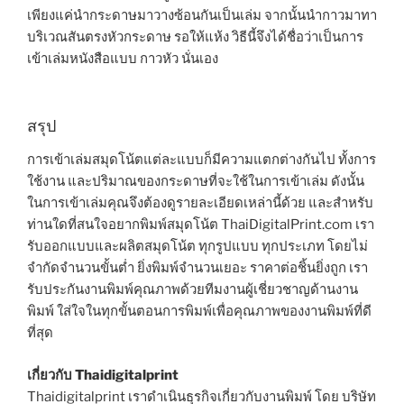
เพียงแค่นำกระดาษมาวางซ้อนกันเป็นเล่ม จากนั้นนำกาวมาทา
บริเวณสันตรงหัวกระดาษ รอให้แห้ง วิธีนี้จึงได้ชื่อว่าเป็นการ
เข้าเล่มหนังสือแบบ กาวหัว นั่นเอง
สรุป
การเข้าเล่มสมุดโน้ตแต่ละแบบก็มีความแตกต่างกันไป ทั้งการ
ใช้งาน และปริมาณของกระดาษที่จะใช้ในการเข้าเล่ม ดังนั้น
ในการเข้าเล่มคุณจึงต้องดูรายละเอียดเหล่านี้ด้วย และสำหรับ
ท่านใดที่สนใจอยากพิมพ์สมุดโน้ต ThaiDigitalPrint.com เรา
รับออกแบบและผลิตสมุดโน้ต ทุกรูปแบบ ทุกประเภท โดยไม่
จำกัดจำนวนขั้นต่ำ ยิ่งพิมพ์จำนวนเยอะ ราคาต่อชิ้นยิ่งถูก เรา
รับประกันงานพิมพ์คุณภาพด้วยทีมงานผู้เชี่ยวชาญด้านงาน
พิมพ์ ใส่ใจในทุกขั้นตอนการพิมพ์เพื่อคุณภาพของงานพิมพ์ที่ดี
ที่สุด
เกี่ยวกับ Thaidigitalprint
Thaidigitalprint เราดำเนินธุรกิจเกี่ยวกับงานพิมพ์ โดย บริษัท