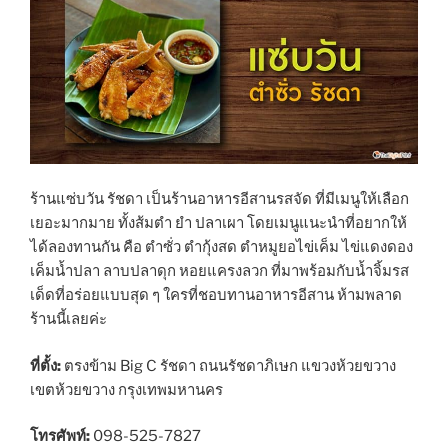
ร้านแซ่บวัน รัชดา เป็นร้านอาหารอีสานรสจัด ที่มีเมนูให้เลือก
เยอะมากมาย ทั้งส้มตำ ยำ ปลาเผา โดยเมนูแนะนำที่อยากให้
ได้ลองทานกัน คือ ตำซั่ว ตำกุ้งสด ตำหมูยอไข่เค็ม ไข่แดงดอง
เค็มน้ำปลา ลาบปลาดุก หอยแครงลวก ที่มาพร้อมกับน้ำจิ้มรส
เด็ดที่อร่อยแบบสุด ๆ ใครที่ชอบทานอาหารอีสาน ห้ามพลาด
ร้านนี้เลยค่ะ
ที่ตั้ง:
ตรงข้าม Big C รัชดา ถนนรัชดาภิเษก แขวงห้วยขวาง
เขตห้วยขวาง กรุงเทพมหานคร
โทรศัพท์:
098-525-7827