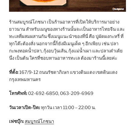
ร้านสมบูรณ์โภชนา เป็นร้านอาหารที่เปิดให้บริการมาอย่าง
ยาวนาน สำหรับเมนูของทางร้านนั้นจะเป็นอาหารไทยจีน และ
ทะเลที่ผสมผสานกัน ซึ่งเมนูแนะนำของที่นี่ คือ ปูผัดผงกะหรี่ ที่
ทุกโต๊ะต้องสั่ง นอกจากนี้ก็ยังมีเมนูเด็ด ๆ อีกเพียบ เช่น ปลา
กะพงทอดน้ำปลา, กุ้งอบวุ้นเส้น, กุ้งแม่น้ำเผา และปลาเต๋าเต้ย
นึ่ง เป็นต้น ใครที่ชอบทานอาหารทะเล ต้องมาร้านนี้เลยค่ะ
ที่ตั้ง:
167/9-12 ถนนรัชดาภิเษก แขวงดินแดง เขตดินแดง
กรุงเทพมหานคร
โทรศัพท์:
02-692-6850, 063-209-6969
วันเวลาเปิด-ปิด:
ทุกวัน เวลา 11:00 – 22:00 น.
เฟซบุ๊ก:
สมบูรณ์โภชนา