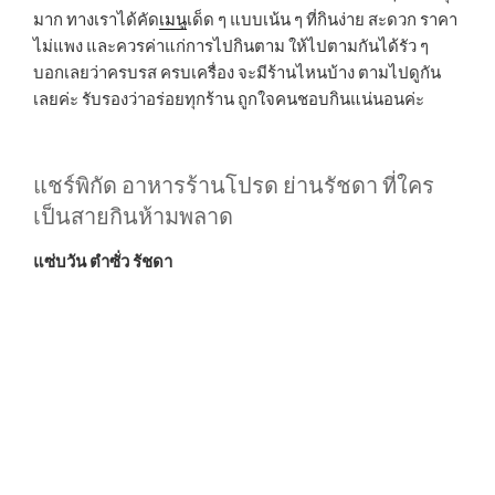
มาก ทางเราได้คัด
เมนู
เด็ด ๆ แบบเน้น ๆ ที่กินง่าย สะดวก ราคา
ไม่แพง และควรค่าแก่การไปกินตาม ให้ไปตามกันได้รัว ๆ
บอกเลยว่าครบรส ครบเครื่อง จะมีร้านไหนบ้าง ตามไปดูกัน
เลยค่ะ รับรองว่าอร่อยทุกร้าน ถูกใจคนชอบกินแน่นอนค่ะ
แชร์พิกัด อาหารร้านโปรด ย่านรัชดา ที่ใคร
เป็นสายกินห้ามพลาด
แซ่บวัน ตำซั่ว รัชดา