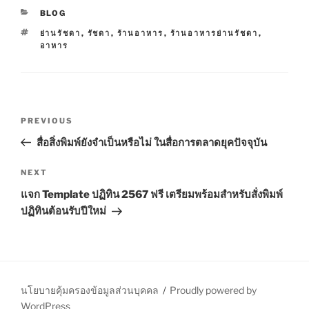
C
BLOG
A
T
ย่านรัชดา
,
รัชดา
,
ร้านอาหาร
,
ร้านอาหารย่านรัชดา
,
T
A
อาหาร
E
G
G
S
O
R
I
P
E
P
PREVIOUS
S
o
r
สื่อสิ่งพิมพ์ยังจำเป็นหรือไม่ ในสื่อการตลาดยุคปัจจุบัน
s
e
t
v
N
NEXT
n
i
e
แจก Template ปฏิทิน 2567 ฟรี เตรียมพร้อมสำหรับสั่งพิมพ์
o
x
a
ปฏิทินต้อนรับปีใหม่
u
t
v
s
P
i
P
o
g
o
s
a
s
t
นโยบายคุ้มครองข้อมูลส่วนบุคคล
Proudly powered by
t
t
WordPress