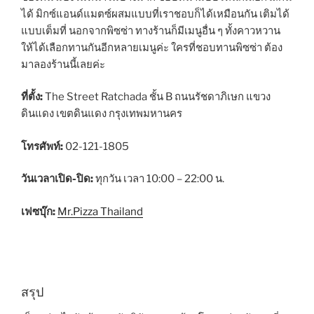
ได้ มิกซ์แอนด์แมตซ์ผสมแบบที่เราชอบก็ได้เหมือนกัน เติมได้
แบบเต็มที่ นอกจากพิซซ่า ทางร้านก็มีเมนูอื่น ๆ ทั้งคาวหวาน
ให้ได้เลือกทานกันอีกหลายเมนูค่ะ ใครที่ชอบทานพิซซ่า ต้อง
มาลองร้านนี้เลยค่ะ
ที่ตั้ง:
The Street Ratchada ชั้น B ถนนรัชดาภิเษก แขวง
ดินแดง เขตดินแดง กรุงเทพมหานคร
โทรศัพท์:
02-121-1805
วันเวลาเปิด-ปิด:
ทุกวัน เวลา 10:00 – 22:00 น.
เฟซบุ๊ก:
Mr.Pizza Thailand
สรุป