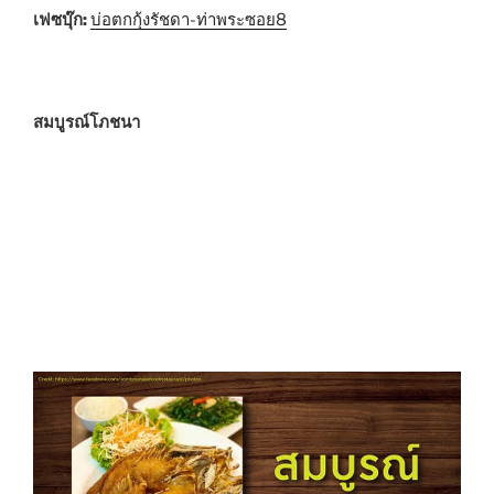
เฟซบุ๊ก:
บ่อตกกุ้งรัชดา-ท่าพระซอย8
สมบูรณ์โภชนา