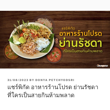
P
31/08/2023
BY
DONYA PETCHYODSRI
O
แชร์พิกัด อาหารร้านโปรด ย่านรัชดา
S
T
ที่ใครเป็นสายกินห้ามพลาด
E
D
O