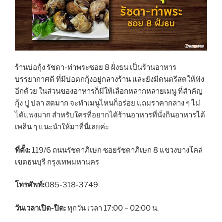
ร้านบ่อกุ้ง รัชดา-ท่าพระซอย 8 ฝั่งธน เป็นร้านอาหาร
บรรยากาศดี ที่มีบ่อตกกุ้งอยู่กลางร้าน และยังมีดนตรีสดให้ฟัง
อีกด้วย ในส่วนของอาหารก็มีให้เลือกหลากหลายเมนู ที่สำคัญ
กุ้ง ปู ปลา สดมาก จะทำเมนูไหนก็อร่อย แถมราคากลาง ๆ ไม่
ได้แพงมาก สำหรับใครที่อยากได้ร้านอาหารที่นั่งกินอาหารได้
เพลิน ๆ แนะนำให้มาที่นี่เลยค่ะ
ที่ตั้ง:
119/6 ถนนรัชดาภิเษก ซอยรัชดาภิเษก 8 แขวงบางโคล่
เขตธนบุรี กรุงเทพมหานคร
โทรศัพท์:
085-318-3749
วันเวลาเปิด-ปิด:
ทุกวัน เวลา 17:00 – 02:00 น.