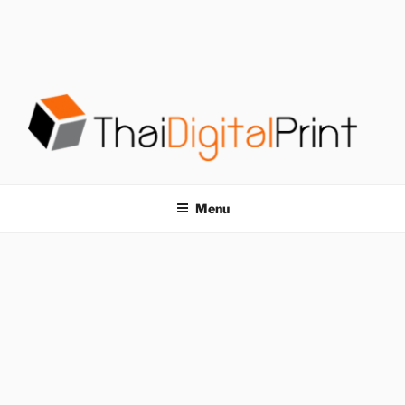
S
k
i
p
t
o
c
o
โรงพิมพ์ด่วน
โรงพิมพ์ดิจิตอล รับพิมพ์งานครบวงจร ไม่มีขั้นต่ำ
n
t
THAIDIGITALPRINT
Menu
e
n
t