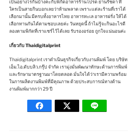
เป็นอย่างไรกันบ้างคะกับพิกัดอาหารร้านโปรด ย่านรัชดา ที่
ใครเป็นสายกินบอกเลยว่าห้ามพลาด เพราะแต่ละร้านที่เราได้
เลือกมานั้น มีครบทั้งอาหารไทย อาหารทะเล อาหารฝรั่ง ให้ได้
เลือกทานกันได้ตามชอบเลยค่ะ วันหยุดนี้ ถ้าไม่รู้จะกินอะไรดี
ลองตามพิกัดที่เราแชร์ไว้ได้เลย รับรองอร่อย ถูกใจแน่นอนค่ะ
เกี่ยวกับ Thaidigitalprint
Thaidigitalprint เราดำเนินธุรกิจเกี่ยวกับงานพิมพ์ โดย บริษัท
เอ็ม.ไอ.ดับบลิว.กรุ๊ป จำกัด เรามุ่งมั่นพัฒนาทักษะด้านการพิมพ์
และรักษามาตรฐานมาโดยตลอด มั่นใจได้ว่าเรามีความพร้อม
ในการผลิตงานพิมพ์ที่มีคุณภาพ ด้วยประสบการณ์ทางด้าน
งานพิมพ์มากกว่า 29 ปี