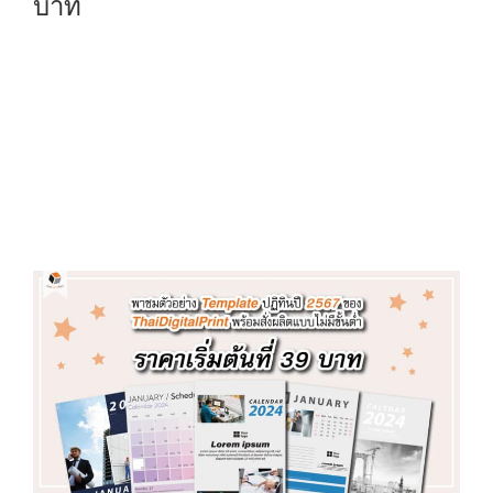
บาท
N