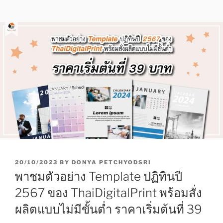
P
20/10/2023
BY
DONYA PETCHYODSRI
O
พาชมตัวอย่าง Template ปฏิทินปี
S
T
2567 ของ ThaiDigitalPrint พร้อมสั่ง
E
ผลิตแบบไม่มีขั้นต่ำ ราคาเริ่มต้นที่ 39
D
O