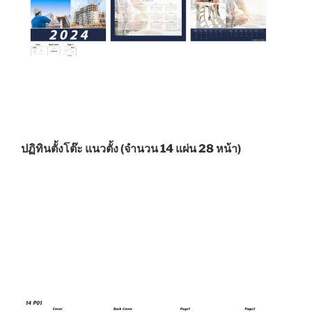
ปฏิทินตั้งโต๊ะ แนวตั้ง (จำนวน 14 แผ่น 28 หน้า)