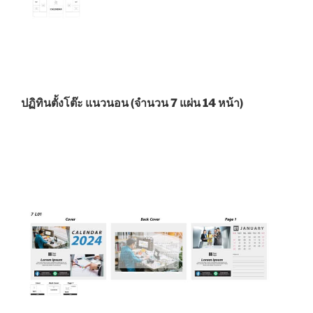
ปฏิทินตั้งโต๊ะ แนวนอน (จำนวน 7 แผ่น 14 หน้า)