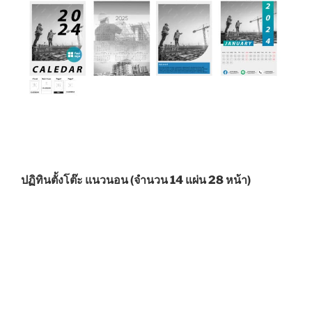
ปฏิทินตั้งโต๊ะ แนวนอน (จำนวน 14 แผ่น 28 หน้า)