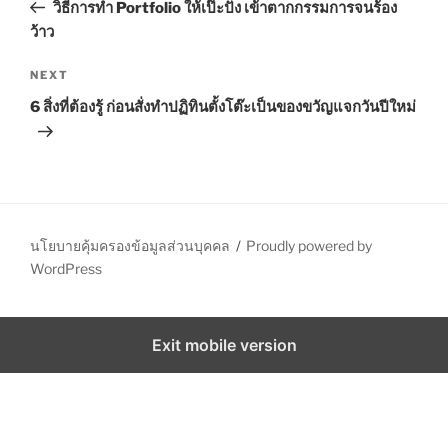
r
วิธีการทำ Portfolio ให้เป๊ะปัง เข้าตากกรรมการจนร้อง
s
e
ว้าว
t
v
n
i
N
NEXT
o
e
a
6 สิ่งที่ต้องรู้ ก่อนสั่งทำปฏิทินตั้งโต๊ะเป็นของขวัญแจกวันปีใหม่
u
x
v
s
t
i
P
P
g
o
o
a
s
s
t
t
t
นโยบายคุ้มครองข้อมูลส่วนบุคคล
Proudly powered by
WordPress
i
o
n
Exit mobile version