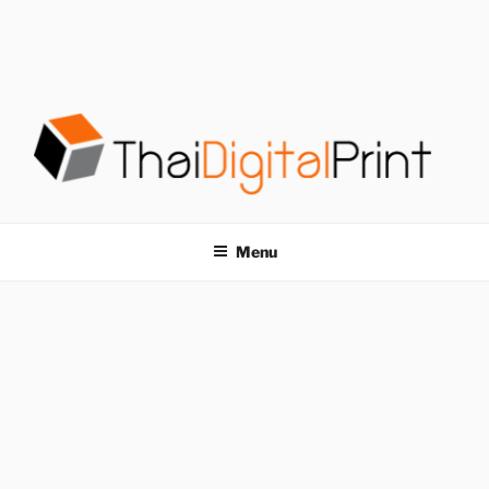
S
k
i
p
t
o
c
o
โรงพิมพ์ด่วน
โรงพิมพ์ดิจิตอล รับพิมพ์งานครบวงจร ไม่มีขั้นต่ำ
n
t
THAIDIGITALPRINT
Menu
e
n
t