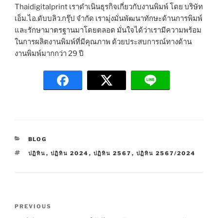
Thaidigitalprint เราดำเนินธุรกิจเกี่ยวกับงานพิมพ์ โดย บริษัท
เอ็ม.ไอ.ดับบลิว.กรุ๊ป จำกัด เรามุ่งมั่นพัฒนาทักษะด้านการพิมพ์
และรักษามาตรฐานมาโดยตลอด มั่นใจได้ว่าเรามีความพร้อม
ในการผลิตงานพิมพ์ที่มีคุณภาพ ด้วยประสบการณ์ทางด้าน
งานพิมพ์มากกว่า 29 ปี
C
BLOG
A
T
ปฏิทิน
,
ปฏิทิน 2024
,
ปฏิทิน 2567
,
ปฏิทิน 2567/2024
T
A
E
G
G
S
O
R
P
I
P
PREVIOUS
E
o
S