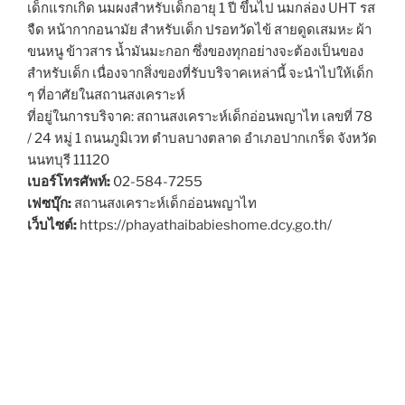
เด็กแรกเกิด นมผงสำหรับเด็กอายุ 1 ปี ขึ้นไป นมกล่อง UHT รส
จืด หน้ากากอนามัย สำหรับเด็ก ปรอทวัดไข้ สายดูดเสมหะ ผ้า
ขนหนู ข้าวสาร น้ำมันมะกอก ซึ่งของทุกอย่างจะต้องเป็นของ
สำหรับเด็ก เนื่องจากสิ่งของที่รับบริจาคเหล่านี้ จะนำไปให้เด็ก
ๆ ที่อาศัยในสถานสงเคราะห์
ที่อยู่ในการบริจาค: สถานสงเคราะห์เด็กอ่อนพญาไท เลขที่ 78
/ 24 หมู่ 1 ถนนภูมิเวท ตำบลบางตลาด อำเภอปากเกร็ด จังหวัด
นนทบุรี 11120
เบอร์โทรศัพท์:
02-584-7255
เฟซบุ๊ก:
สถานสงเคราะห์เด็กอ่อนพญาไท
เว็บไซต์:
https://phayathaibabieshome.dcy.go.th/