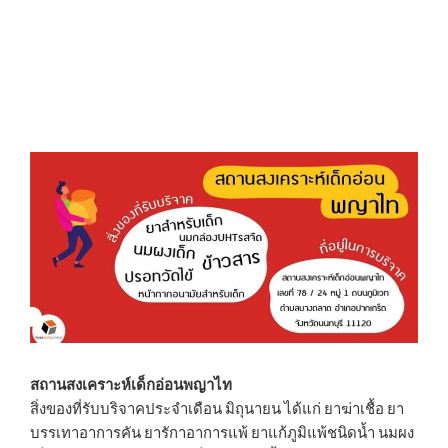
สถานสงเคราะห์เด็กอ่อนพญาไท
สิ่งของที่รับบริจาคประจำเดือน มิถุนายน ได้แก่ ยาฆ่าเชื้อ ยา
บรรเทาอาการคัน ยารักาอาการแพ้ ยาแก้ภูมิแพ้ชนิดน้ำ นมผง