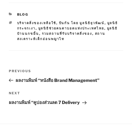
C
BLOG
A
T
บริจาคสิ่งของเหลือใช้
,
ปันกัน โดย มูลนิธิยุวพัฒน์
,
มูลนิธิ
T
A
กระจกเงา
,
มูลนิธิช่วยคนตาบอดแห่งประเทศไทย
,
มูลนิธิ
E
G
บ้านนกขมิ้น
,
รวมสถานที่รับบริจาคสิ่งของ
,
สถาน
G
S
สงเคราะห์เด็กอ่อนพญาไท
O
R
I
E
S
P
P
PREVIOUS
o
r
ผลงานพิมพ์ “หนังสือ Brand Management”
s
e
t
v
N
NEXT
n
i
e
ผลงานพิมพ์ “คูปองส่วนลด 7 Delivery
o
x
a
u
t
v
s
P
i
P
o