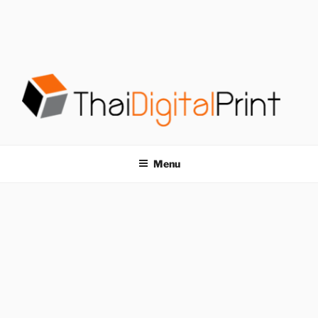
S
k
i
p
t
o
c
o
โรงพิมพ์ด่วน
โรงพิมพ์ดิจิตอล รับพิมพ์งานครบวงจร ไม่มีขั้นต่ำ
n
t
THAIDIGITALPRINT
Menu
e
n
t