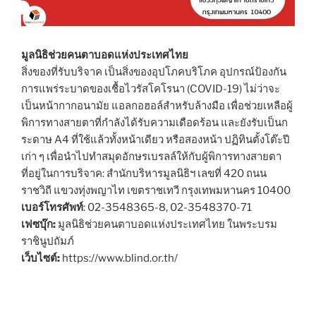
มูลนิธิช่วยคนตาบอดแห่งประเทศไทย
สิ่งของที่รับบริจาค เป็นสิ่งของอุปโภคบริโภค อุปกรณ์ป้องกัน
การแพร่ระบาดของเชื้อไวรัสโคโรนา (COVID-19) ไม่ว่าจะ
เป็นหน้ากากอนามัย แอลกอฮอล์สำหรับล้างมือ เพื่อช่วยเหลือผู้
พิการทางสายตาที่กำลังได้รับความเดือดร้อน และยังรับเป็นก
ระดาษ A4 ที่ใช้แล้วทั้งหน้าเดียว หรือสองหน้า ปฏิทินตั้งโต๊ะปี
เก่า ๆ เพื่อนำไปทำสมุดอักษรเบรลล์ให้กับผู้พิการทางสายตา
ที่อยู่ในการบริจาค: สำนักบริหารมูลนิธิฯ เลขที่ 420 ถนน
ราชวิถี แขวงทุ่งพญาไท เขตราชเทวี กรุงเทพมหานคร 10400
เบอร์โทรศัพท์
: 02-3548365-8, 02-3548370-71
เฟซบุ๊ก:
มูลนิธิช่วยคนตาบอดแห่งประเทศไทย ในพระบรม
ราชินูปถัมภ์
เว็บไซต์:
https://www.blind.or.th/