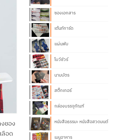
ซองเอกสาร
เต้นท์การ์ด
แผ่นพับ
โบว์ชัวร์
นามบัตร
สติ๊กเกอร์
กล่องบรรจุภัณฑ์
หนังสือธรรมะ หนังสือสวดมนต์
สดงของ
เลือด
เมนูอาหาร