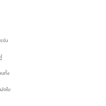
รรับ
ู้
นทั้ง
 ผักใบ