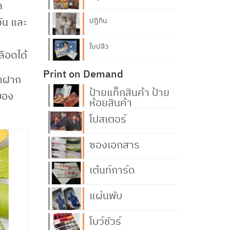
ค
วัน และ
ปฏิทิน
ใบปลิว
ือดได้
Print on Demand
มาฝาก
ป้ายแท็กสินค้า ป้าย
ของ
ห้อยสินค้า
โปสเตอร์
ซองเอกสาร
เต้นท์การ์ด
แผ่นพับ
โบว์ชัวร์