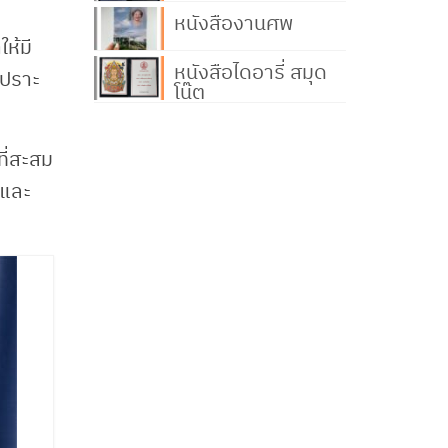
หนังสืองานศพ
ให้มี
หนังสือไดอารี่ สมุด
เปราะ
โน๊ต
ี่สะสม
 และ