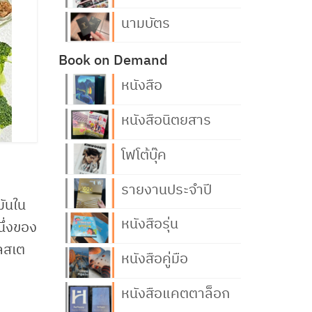
นามบัตร
Book on Demand
หนังสือ
หนังสือนิตยสาร
โฟโต้บุ๊ค
รายงานประจำปี
มันใน
หนังสือรุ่น
ึ่งของ
เลสเต
หนังสือคู่มือ
หนังสือแคตตาล็อก