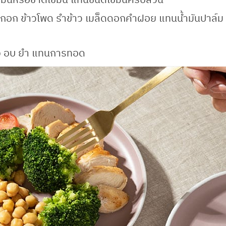
 มะกอก ข้าวโพด รำข้าว เมล็ดดอกคำฝอย แทนน้ำมันปาล์ม
่าง อบ ยำ แทนการทอด