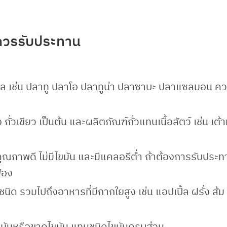
ควรรับประทาน
ล เช่น ปลาทู ปลาโอ ปลาทูน่า ปลาซาบะ ปลาแซลมอน คว
 ถั่วเขียว เป็นต้น และผลิตภัณฑ์ถั่วแทนเนื้อสัตว์ เช่น เต้าห
มีคุณภาพดี ไม่มีไขมัน และมีแคลอรีต่ำ ถ้าต้องการรับประทา
ฟอง
ด รวมไปถึงอาหารที่มีกากใยสูง เช่น แอปเปิ้ล ฝรั่ง ส้ม
มันหรือขาดไขมัน แทนชนิดไขมันครบส่วน