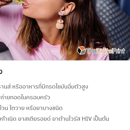
ง
นส์ หรืออาหารที่มีกรดไขมันอิ่มตัวสูง
ะถ่ายทอดในครอบครัว
อ้วน ไตวาย หรือยาบางชนิด
กำเนิด ยาสเตียรอยด์ ยาต้านไวรัส HIV เป็นต้น