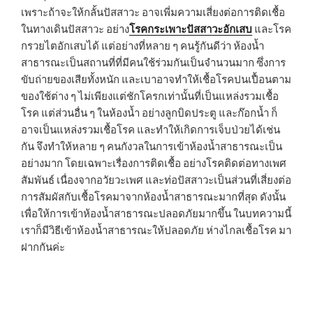
เพราะถ้าจะให้กลั้นปัสสาวะ อาจเพี่มความเสี่ยงต่อการติดเชื้อ
ในทางเดินปัสสาวะ อย่าง
โรคกระเพาะปัสสาวะอักเสบ
และโรค
กรวยไตอักเสบได้ แต่อย่างที่หลาย ๆ คนรู้กันดีว่า ห้องน้ำ
สาธารณะเป็นสถานที่ที่มีคนใช้ร่วมกันเป็นจำนวนมาก ซึ่งการ
ขับถ่ายของเสียทั้งหนัก และเบาอาจทำให้เชื้อโรคปนเปื้อนตาม
ของใช้ต่าง ๆ ไม่เพียงแต่ชักโครกเท่านั้นที่เป็นแหล่งรวมเชื้อ
โรค แต่ส่วนอื่น ๆ ในห้องน้ำ อย่างลูกบิดประตู และก๊อกน้ำ ก็
อาจเป็นแหล่งรวมเชื้อโรค และทำให้เกิดการเจ็บป่วยได้เช่น
กัน จึงทำให้หลาย ๆ คนกังวลในการเข้าห้องน้ำสาธารณะเป็น
อย่างมาก โดยเฉพาะเรื่องการติดเชื้อ อย่างโรคติดต่อทางเพศ
สัมพันธ์ เนื่องจากอวัยวะเพศ และท่อปัสสาวะเป็นส่วนที่เสี่ยงต่อ
การสัมผัสกับเชื้อโรคมาจากห้องน้ำสาธารณะมากที่สุด ดังนั้น
เพื่อให้การเข้าห้องน้ำสาธารณะปลอดภัยมากขึ้น ในบทความนี้
เราก็มีวิธีเข้าห้องน้ำสาธารณะให้ปลอดภัย ห่างไกลเชื้อโรค มา
ฝากกันค่ะ