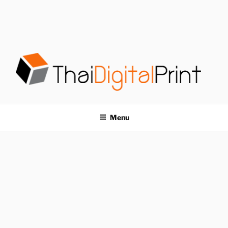
S
k
i
p
t
o
c
o
โรงพิมพ์ด่วน
โรงพิมพ์ดิจิตอล รับพิมพ์งานครบวงจร ไม่มีขั้นต่ำ
n
t
THAIDIGITALPRINT
Menu
e
n
t