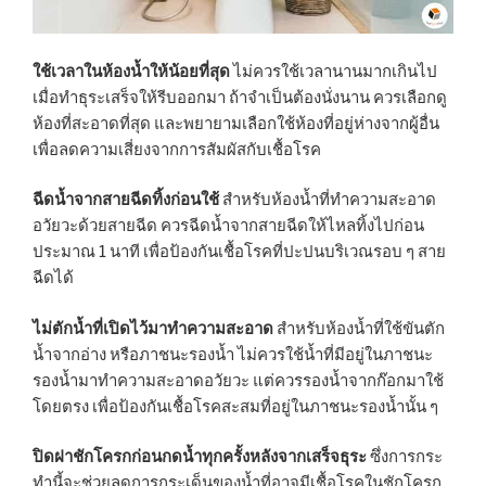
ใช้เวลาในห้องน้ำให้น้อยที่สุด
ไม่ควรใช้เวลานานมากเกินไป
เมื่อทำธุระเสร็จให้รีบออกมา ถ้าจำเป็นต้องนั่งนาน ควรเลือกดู
ห้องที่สะอาดที่สุด และพยายามเลือกใช้ห้องที่อยู่ห่างจากผู้อื่น
เพื่อลดความเสี่ยงจากการสัมผัสกับเชื้อโรค
ฉีดน้ำจากสายฉีดทิ้งก่อนใช้
สำหรับห้องน้ำที่ทำความสะอาด
อวัยวะด้วยสายฉีด ควรฉีดน้ำจากสายฉีดให้ไหลทิ้งไปก่อน
ประมาณ 1 นาที เพื่อป้องกันเชื้อโรคที่ปะปนบริเวณรอบ ๆ สาย
ฉีดได้
ไม่ตักน้ำที่เปิดไว้มาทำความสะอาด
สำหรับห้องน้ำที่ใช้ขันตัก
น้ำจากอ่าง หรือภาชนะรองน้ำ ไม่ควรใช้น้ำที่มีอยู่ในภาชนะ
รองน้ำมาทำความสะอาดอวัยวะ แต่ควรรองน้ำจากก๊อกมาใช้
โดยตรง เพื่อป้องกันเชื้อโรคสะสมที่อยู่ในภาชนะรองน้ำนั้น ๆ
ปิดฝาชักโครกก่อนกดน้ำทุกครั้งหลังจากเสร็จธุระ
ซึ่งการกระ
ทำนี้จะช่วยลดการกระเด็นของน้ำที่อาจมีเชื้อโรคในชักโครก