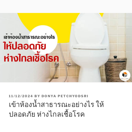
P
11/12/2024
BY
DONYA PETCHYODSRI
O
เข้าห้องน้ำสาธารณะอย่างไร ให้
S
T
ปลอดภัย ห่างไกลเชื้อโรค
E
D
O