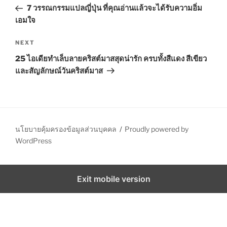
o
S
r
7 วรรณกรรมแปลญี่ปุ่น ที่คุณอ่านแล้วจะได้รับความอิ่ม
s
e
เอมใจ
t
v
n
i
N
NEXT
o
e
a
25 ไอเดียทำเล็บลายคริสต์มาสสุดน่ารัก ครบทั้งสีแดง สีเขียว
u
x
v
และสัญลักษณ์วันคริสต์มาส
s
t
i
P
P
g
o
o
a
s
s
t
t
t
นโยบายคุ้มครองข้อมูลส่วนบุคคล
Proudly powered by
WordPress
i
o
n
Exit mobile version