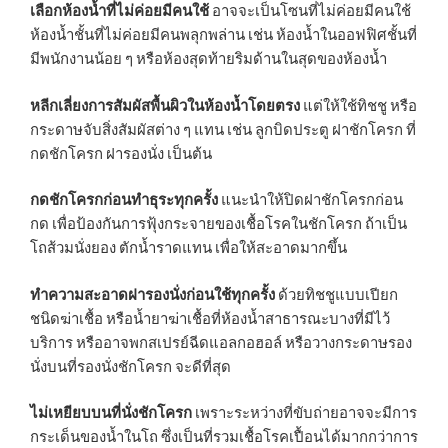
เลือกห้องน้ำที่ไม่ค่อยมีคนใช้
อาจจะเป็นโซนที่ไม่ค่อยมีคนใช้
ห้องน้ำชั้นที่ไม่ค่อยมีคนพลุกพล่าน เช่น ห้องน้ำในออฟฟิศชั้นที่
มีพนักงานน้อย ๆ หรือห้องสุดท้ายริมด้านในสุดของห้องน้ำ
หลีกเลี่ยงการสัมผัสพื้นผิวในห้องน้ำโดยตรง
แต่ให้ใช้ทิชชู หรือ
กระดาษจับสิ่งสัมผัสต่าง ๆ แทน เช่น ลูกบิดประตู ฝาชักโครก ที่
กดชักโครก ฝารองนั่ง เป็นต้น
กดชักโครกก่อนทำธุระทุกครั้ง
แนะนำให้ปิดฝาชักโครกก่อน
กด เพื่อป้องกันการฟุ้งกระจายของเชื้อโรคในชักโครก ถ้าเป็น
โถส้วมนั่งยอง ตักน้ำราดแทน เพื่อให้สะอาดมากขึ้น
ทำความสะอาดฝารองนั่งก่อนใช้ทุกครั้ง
ด้วยทิชชูแบบเปียก
ชนิดฆ่าเชื้อ หรือน้ำยาฆ่าเชื้อที่ห้องน้ำสาธารณะบางที่มีไว้
บริการ หรืออาจพกสเปรย์ฉีดแอลกอฮอล์ หรือวางกระดาษรอง
นั่งบนที่รองนั่งชักโครก จะดีที่สุด
ไม่เหยียบบนที่นั่งชักโครก
เพราะระหว่างที่ขับถ่ายอาจจะมีการ
กระเด็นของน้ำในโถ ซึ่งเป็นที่รวมเชื้อโรคเปื้อนได้มากกว่าการ