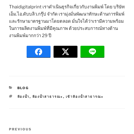
Thaidigitalprint เราดำเนินธุรกิจเกี่ยวกับงานพิมพ์ โดย บริษัท
เอ็ม.ไอ.ดับบลิว.กรุ๊ป จำกัด เรามุ่งมั่นพัฒนาทักษะด้านการพิมพ์
และรักษามาตรฐานมาโดยตลอด มั่นใจได้ว่าเรามีความพร้อม
ในการผลิตงานพิมพ์ที่มีคุณภาพ ด้วยประสบการณ์ทางด้าน
งานพิมพ์มากกว่า 29 ปี
C
BLOG
A
T
ห้องน้ำ
,
ห้องน้ำสาธารณะ
,
เข้าห้องน้ำสาธารณะ
T
A
E
G
G
S
O
R
P
I
P
PREVIOUS
E