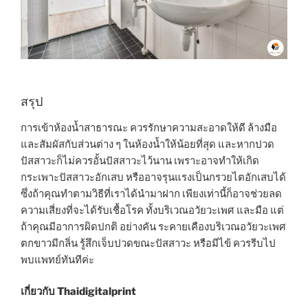
สรุป
การเข้าห้องน้ำสาธารณะ ควรรักษาความสะอาดให้ดี ล้างมือ
และสัมผัสกับส่วนต่าง ๆ ในห้องน้ำให้น้อยที่สุด และหากปวด
ปัสสาวะก็ไม่ควรอั้นปัสสาวะไว้นาน เพราะอาจทำให้เกิด
กระเพาะปัสสาวะอักเสบ หรืออาจรุนแรงเป็นกรวยไตอักเสบได้
ซึ่งถ้าคุณทำตามวิธีที่เราได้นำมาฝาก เพียงเท่านี้ก็อาจช่วยลด
ความเสี่ยงที่จะได้รับเชื้อโรค ทั้งบริเวณอวัยวะเพศ และมือ แต่
ถ้าคุณมีอาการผิดปกติ อย่างคัน ระคายเคืองบริเวณอวัยวะเพศ
ตกขาวมีกลิ่น รู้สึกเจ็บปวดขณะปัสสาวะ หรือมีไข้ ควรรีบไป
พบแพทย์ทันทีค่ะ
เกี่ยวกับ Thaidigitalprint