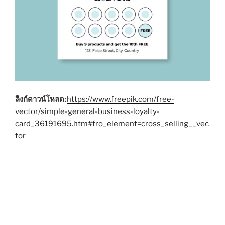
ลิงก์ดาวน์โหลด:
https://www.freepik.com/free-
vector/simple-general-business-loyalty-
card_36191695.htm#fro_element=cross_selling__vec
tor