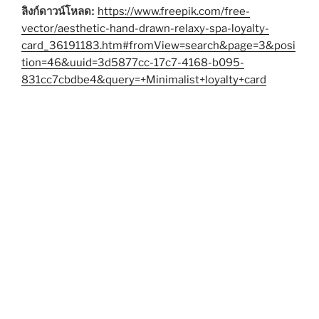
ลิงก์ดาวน์โหลด:
https://www.freepik.com/free-
vector/aesthetic-hand-drawn-relaxy-spa-loyalty-
card_36191183.htm#fromView=search&page=3&posi
tion=46&uuid=3d5877cc-17c7-4168-b095-
831cc7cbdbe4&query=+Minimalist+loyalty+card