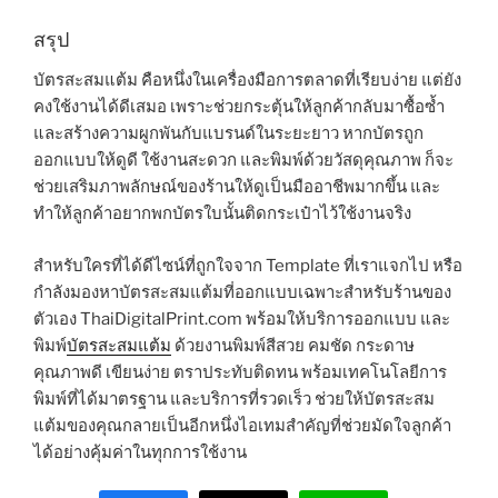
สรุป
บัตรสะสมแต้ม คือหนึ่งในเครื่องมือการตลาดที่เรียบง่าย แต่ยัง
คงใช้งานได้ดีเสมอ เพราะช่วยกระตุ้นให้ลูกค้ากลับมาซื้อซ้ำ
และสร้างความผูกพันกับแบรนด์ในระยะยาว หากบัตรถูก
ออกแบบให้ดูดี ใช้งานสะดวก และพิมพ์ด้วยวัสดุคุณภาพ ก็จะ
ช่วยเสริมภาพลักษณ์ของร้านให้ดูเป็นมืออาชีพมากขึ้น และ
ทำให้ลูกค้าอยากพกบัตรใบนั้นติดกระเป๋าไว้ใช้งานจริง
สำหรับใครที่ได้ดีไซน์ที่ถูกใจจาก Template ที่เราแจกไป หรือ
กำลังมองหาบัตรสะสมแต้มที่ออกแบบเฉพาะสำหรับร้านของ
ตัวเอง ThaiDigitalPrint.com พร้อมให้บริการออกแบบ และ
พิมพ์
บัตรสะสมแต้ม
ด้วยงานพิมพ์สีสวย คมชัด กระดาษ
คุณภาพดี เขียนง่าย ตราประทับติดทน พร้อมเทคโนโลยีการ
พิมพ์ที่ได้มาตรฐาน และบริการที่รวดเร็ว ช่วยให้บัตรสะสม
แต้มของคุณกลายเป็นอีกหนึ่งไอเทมสำคัญที่ช่วยมัดใจลูกค้า
ได้อย่างคุ้มค่าในทุกการใช้งาน