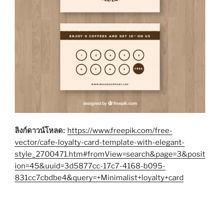
ลิงก์ดาวน์โหลด:
https://www.freepik.com/free-
vector/cafe-loyalty-card-template-with-elegant-
style_2700471.htm#fromView=search&page=3&posit
ion=45&uuid=3d5877cc-17c7-4168-b095-
831cc7cbdbe4&query=+Minimalist+loyalty+card