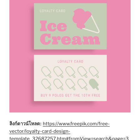
ลิงก์ดาวน์โหลด:
https://www.freepik.com/free-
vector/loyalty-card-design-
template_32687257.htm#fromView=search&page=3