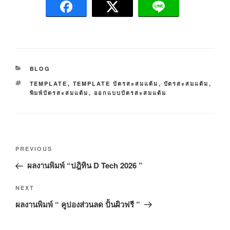
C
BLOG
A
T
TEMPLATE
,
TEMPLATE บัตรสะสมแต้ม
,
บัตรสะสมแต้ม
,
T
A
พิมพ์บัตรสะสมแต้ม
,
ออกแบบบัตรสะสมแต้ม
E
G
G
S
O
R
I
P
E
P
PREVIOUS
S
o
r
ผลงานพิมพ์ “ปฎิทิน D Tech 2026 ”
s
e
t
v
N
NEXT
n
i
e
ผลงานพิมพ์ “ คูปองส่วนลด ปั้นผิวฟรี ”
o
a
x
u
t
v