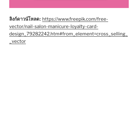
ลิงก์ดาวน์โหลด:
https://www.freepik.com/free-
vector/nail-salon-manicure-loyalty-card-
design_79282242.htm#from_element=cross_selling_
_vector