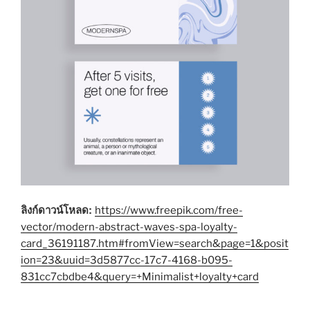
ลิงก์ดาวน์โหลด:
https://www.freepik.com/free-
vector/modern-abstract-waves-spa-loyalty-
card_36191187.htm#fromView=search&page=1&posit
ion=23&uuid=3d5877cc-17c7-4168-b095-
831cc7cbdbe4&query=+Minimalist+loyalty+card