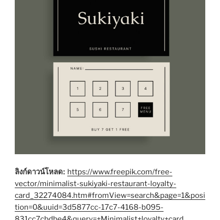
ลิงก์ดาวน์โหลด:
https://www.freepik.com/free-
vector/minimalist-sukiyaki-restaurant-loyalty-
card_32274084.htm#fromView=search&page=1&posi
tion=0&uuid=3d5877cc-17c7-4168-b095-
831cc7cbdbe4&query=+Minimalist+loyalty+card