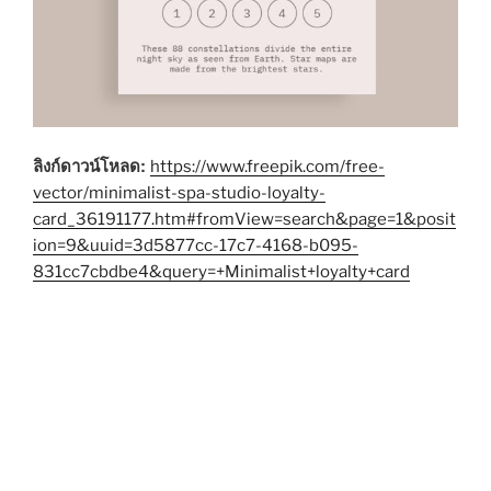
ลิงก์ดาวน์โหลด:
https://www.freepik.com/free-
vector/minimalist-spa-studio-loyalty-
card_36191177.htm#fromView=search&page=1&posit
ion=9&uuid=3d5877cc-17c7-4168-b095-
831cc7cbdbe4&query=+Minimalist+loyalty+card