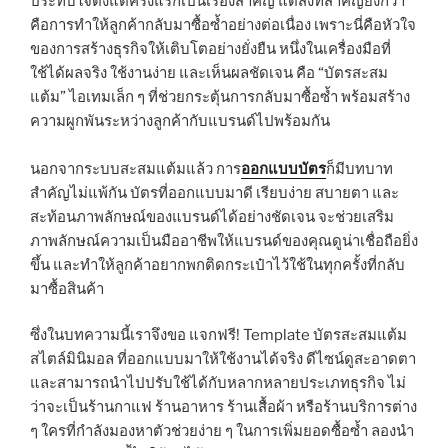
ประทับใจตั้งแต่ครั้งแรกเป็นเรื่องสำคัญ แต่สิ่งที่สำคัญยิ่งกว่า
คือการทำให้ลูกค้ากลับมาซื้อซ้ำอย่างต่อเนื่อง เพราะนี่คือหัวใจ
ของการสร้างธุรกิจให้เติบโตอย่างยั่งยืน หนึ่งในเครื่องมือที่
ใช้ได้ผลจริง ใช้งานง่าย และเห็นผลชัดเจน คือ “บัตรสะสม
แต้ม” ไอเทมเล็ก ๆ ที่ช่วยกระตุ้นการกลับมาซื้อซ้ำ พร้อมสร้าง
ความผูกพันระหว่างลูกค้ากับแบรนด์ไปพร้อมกัน
ออกแบบบัตร
นอกจากระบบสะสมแต้มแล้ว การ
ก็มีบทบาท
สำคัญไม่แพ้กัน บัตรที่ออกแบบมาดี เรียบง่าย สบายตา และ
สะท้อนภาพลักษณ์ของแบรนด์ได้อย่างชัดเจน จะช่วยเสริม
ภาพลักษณ์ความเป็นมืออาชีพให้แบรนด์ของคุณดูน่าเชื่อถือยิ่ง
ขึ้น และทำให้ลูกค้าอยากพกติดกระเป๋าไว้ใช้ในทุกครั้งที่กลับ
มาซื้อสินค้า
ซึ่งในบทความนี้เราจึงขอ แจกฟรี! Template บัตรสะสมแต้ม
สไตล์มินิมอล ที่ออกแบบมาให้ใช้งานได้จริง ดีไซน์ดูสะอาดตา
และสามารถนำไปปรับใช้ได้กับหลากหลายประเภทธุรกิจ ไม่
ว่าจะเป็นร้านกาแฟ ร้านอาหาร ร้านเสื้อผ้า หรือร้านบริการต่าง
ๆ ใครที่กำลังมองหาตัวช่วยง่าย ๆ ในการเพิ่มยอดซื้อซ้ำ ลองนำ