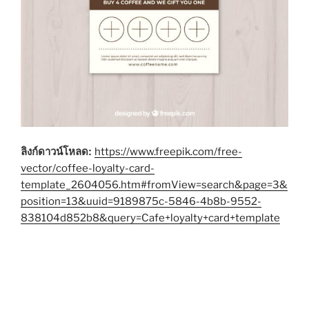
ลิงก์ดาวน์โหลด:
https://www.freepik.com/free-
vector/coffee-loyalty-card-
template_2604056.htm#fromView=search&page=3&
position=13&uuid=9189875c-5846-4b8b-9552-
838104d852b8&query=Cafe+loyalty+card+template