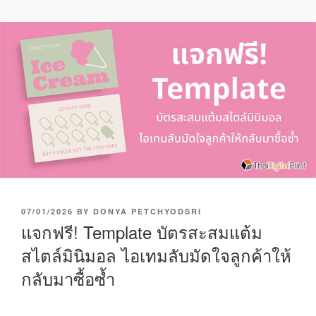
P
07/01/2026
BY
DONYA PETCHYODSRI
O
แจกฟรี! Template บัตรสะสมแต้ม
S
สไตล์มินิมอล ไอเทมลับมัดใจลูกค้าให้
T
E
กลับมาซื้อซ้ำ
D
O
N