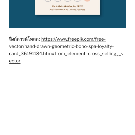
ลิงก์ดาวน์โหลด:
https://www.freepik.com/free-
vector/hand-drawn-geometric-boho-spa-loyalty-
card_36191184.htm#from_element=cross_selling__v
ector