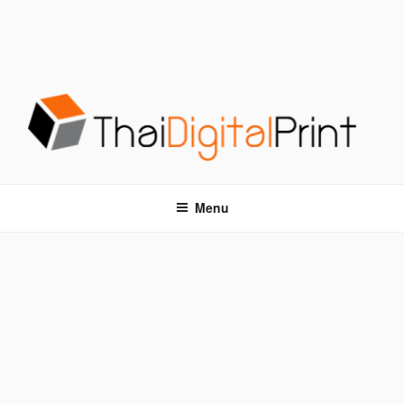
S
k
i
p
t
o
c
o
โรงพิมพ์ด่วน THAIDIGITALPRINT
โรงพิมพ์ดิจิตอล รับพิมพ์งานครบวงจร ไม่มีขั้นต่ำ
n
t
Menu
e
n
t