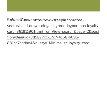
ลิงก์ดาวน์โหลด:
https://www.freepik.com/free-
vector/hand-drawn-elegant-green-lagoon-spa-loyalty-
card_36191190.htm#fromView=search&page=2&posi
tion=9&uuid=3d5877cc-17c7-4168-b095-
831cc7cbdbe4&query=+Minimalist+loyalty+card