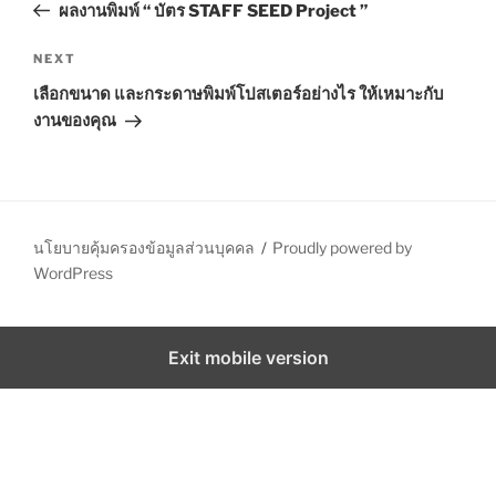
r
ผลงานพิมพ์ “ บัตร STAFF SEED Project ”
s
e
t
v
N
NEXT
n
i
e
เลือกขนาด และกระดาษพิมพ์โปสเตอร์อย่างไร ให้เหมาะกับ
o
x
a
งานของคุณ
u
t
v
s
P
i
P
o
g
o
s
a
s
t
นโยบายคุ้มครองข้อมูลส่วนบุคคล
Proudly powered by
t
t
WordPress
i
o
Exit mobile version
n