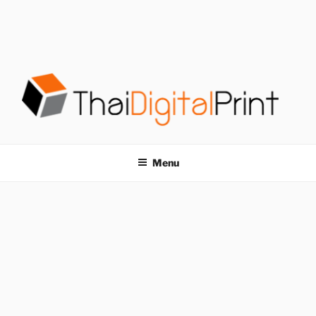
S
k
i
p
t
o
c
o
โรงพิมพ์ด่วน
โรงพิมพ์ดิจิตอล รับพิมพ์งานครบวงจร ไม่มีขั้นต่ำ
n
t
THAIDIGITALPRINT
Menu
e
n
t