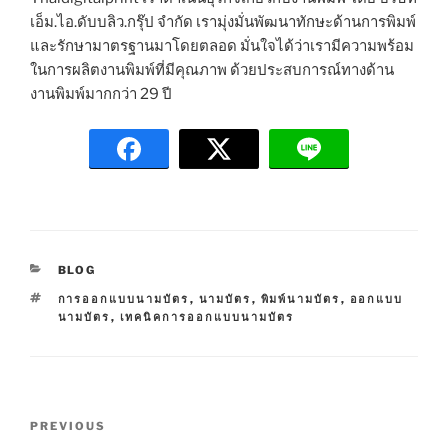
เอ็ม.ไอ.ดับบลิว.กรุ๊ป จำกัด เรามุ่งมั่นพัฒนาทักษะด้านการพิมพ์
และรักษามาตรฐานมาโดยตลอด มั่นใจได้ว่าเรามีความพร้อม
ในการผลิตงานพิมพ์ที่มีคุณภาพ ด้วยประสบการณ์ทางด้าน
งานพิมพ์มากกว่า 29 ปี
C
BLOG
A
T
การออกแบบนามบัตร
,
นามบัตร
,
พิมพ์นามบัตร
,
ออกแบบ
T
A
นามบัตร
,
เทคนิคการออกแบบนามบัตร
E
G
G
S
O
R
I
P
E
P
PREVIOUS
S
o