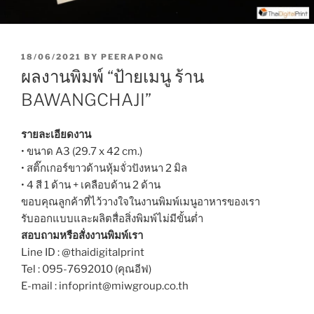
P
18/06/2021
BY
PEERAPONG
O
ผลงานพิมพ์ “ป้ายเมนู ร้าน
S
T
BAWANGCHAJI”
E
D
O
รายละเอียดงาน
N
• ขนาด A3 (29.7 x 42 cm.)
• สติ๊กเกอร์ขาวด้านหุ้มจั่วปังหนา 2 มิล
• 4 สี 1 ด้าน + เคลือบด้าน 2 ด้าน
ขอบคุณลูกค้าที่ไว้วางใจในงานพิมพ์เมนูอาหารของเรา
รับออกแบบและผลิตสื่อสิ่งพิมพ์ไม่มีขั้นต่ำ
สอบถามหรือสั่งงานพิมพ์เรา
Line ID : @thaidigitalprint
Tel : 095-7692010 (คุณอีฟ)
E-mail : infoprint@miwgroup.co.th