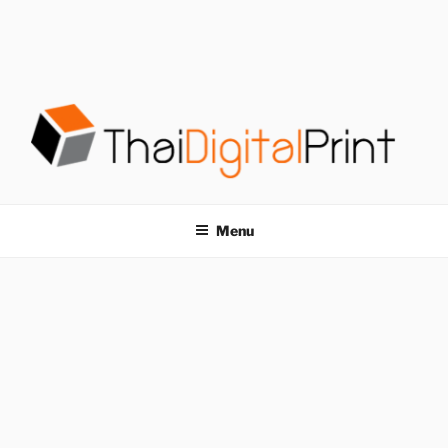
S
k
i
p
t
o
c
o
โรงพิมพ์ด่วน
โรงพิมพ์ดิจิตอล รับพิมพ์งานครบวงจร ไม่มีขั้นต่ำ
n
t
THAIDIGITALPRINT
Menu
e
n
t