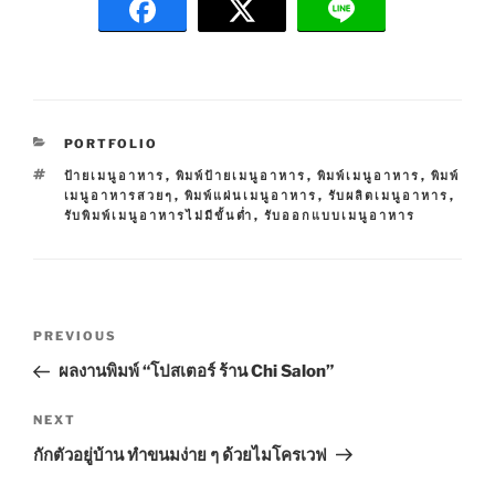
C
PORTFOLIO
A
T
ป้ายเมนูอาหาร
,
พิมพ์ป้ายเมนูอาหาร
,
พิมพ์เมนูอาหาร
,
พิมพ์
T
A
เมนูอาหารสวยๆ
,
พิมพ์แผ่นเมนูอาหาร
,
รับผลิตเมนูอาหาร
,
E
G
รับพิมพ์เมนูอาหารไม่มีขั้นต่ำ
,
รับออกแบบเมนูอาหาร
G
S
O
R
I
E
P
S
P
PREVIOUS
o
r
ผลงานพิมพ์ “โปสเตอร์ ร้าน Chi Salon”
s
e
t
v
N
NEXT
n
i
e
กักตัวอยู่บ้าน ทำขนมง่าย ๆ ด้วยไมโครเวฟ
o
x
a