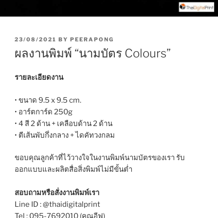
P
23/08/2021
BY
PEERAPONG
O
ผลงานพิมพ์ “นามบัตร Colours”
S
T
E
รายละเอียดงาน
D
O
• ขนาด 9.5 x 9.5 cm.
N
• อาร์ตการ์ด 250g
• 4 สี 2 ด้าน + เคลือบด้าน 2 ด้าน
• ตีเส้นพับกึ่งกลาง + ไดคัทวงกลม
ขอบคุณลูกค้าที่ไว้วางใจในงานพิมพ์นามบัตรของเรา รับ
ออกแบบและผลิตสื่อสิ่งพิมพ์ไม่มีขั้นต่ำ
สอบถามหรือสั่งงานพิมพ์เรา
Line ID : @thaidigitalprint
Tel : 095-7692010 (คุณอีฟ)