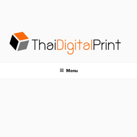
S
k
i
p
t
o
c
o
โรงพิมพ์ด่วน
โรงพิมพ์ดิจิตอล รับพิมพ์งานครบวงจร ไม่มีขั้นต่ำ
n
t
THAIDIGITALPRINT
Menu
e
n
t