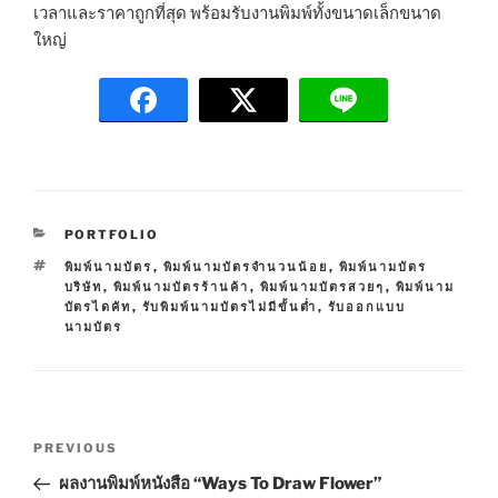
เวลาและราคาถูกที่สุด พร้อมรับงานพิมพ์ทั้งขนาดเล็กขนาด
ใหญ่
C
PORTFOLIO
A
T
พิมพ์นามบัตร
,
พิมพ์นามบัตรจำนวนน้อย
,
พิมพ์นามบัตร
T
A
บริษัท
,
พิมพ์นามบัตรร้านค้า
,
พิมพ์นามบัตรสวยๆ
,
พิมพ์นาม
E
G
บัตรไดคัท
,
รับพิมพ์นามบัตรไม่มีขั้นต่ำ
,
รับออกแบบ
G
S
นามบัตร
O
R
I
E
S
P
P
PREVIOUS
o
r
ผลงานพิมพ์หนังสือ “Ways To Draw Flower”