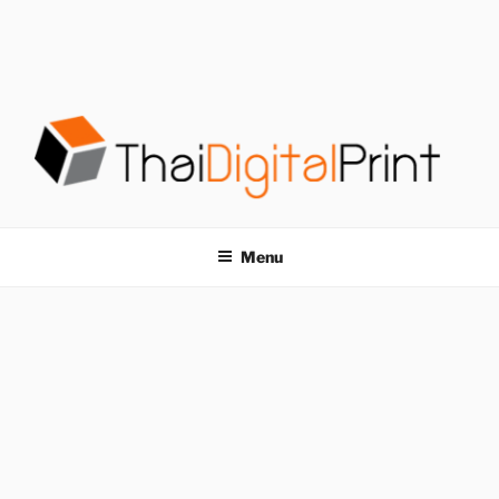
S
k
i
p
t
o
c
o
โรงพิมพ์ด่วน
โรงพิมพ์ดิจิตอล รับพิมพ์งานครบวงจร ไม่มีขั้นต่ำ
n
t
THAIDIGITALPRINT
Menu
e
n
t