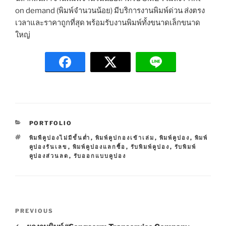
on demand (พิมพ์จำนวนน้อย) มีบริการงานพิมพ์ด่วน ส่งตรง
เวลาและราคาถูกที่สุด พร้อมรับงานพิมพ์ทั้งขนาดเล็กขนาด
ใหญ่
C
PORTFOLIO
A
T
พิมพืคูปองไม่มีขั้นต่ำ
,
พิมพ์คูปกองเข้าเล่ม
,
พิมพ์คูปอง
,
พิมพ์
T
A
คูปองรันเลข
,
พิมพ์คูปองแลกซื้อ
,
รับพิมพ์คูปอง
,
รับพิมพ์
E
G
คูปองส่วนลด
,
รับออกแบบคูปอง
G
S
O
R
I
E
P
S
P
PREVIOUS
o
r