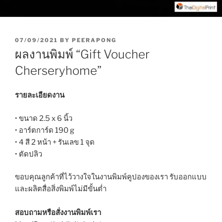
P
07/09/2021
BY
PEERAPONG
O
ผลงานพิมพ์ “Gift Voucher
S
T
Cherseryhome”
E
D
O
รายละเอียดงาน
N
• ขนาด 2.5 x 6 นิ้ว
• อาร์ตการ์ด 190 g
• 4 สี 2 หน้า + รันเลข 1 จุด
• ตัดปลิว
ขอบคุณลูกค้าที่ไว้วางใจในงานพิมพ์คูปองของเรา รับออกแบบ
และผลิตสื่อสิ่งพิมพ์ไม่มีขั้นต่ำ
สอบถามหรือสั่งงานพิมพ์เรา