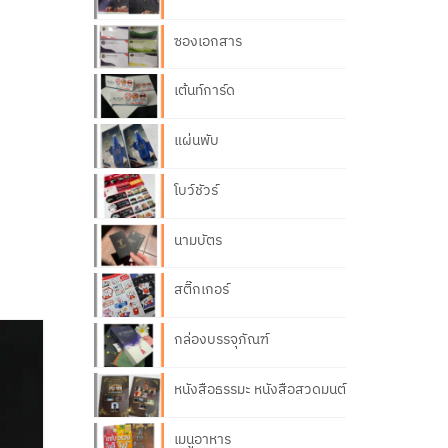
ซองเอกสาร
เต้นท์การ์ด
แผ่นพับ
โบว์ชัวร์
นามบัตร
สติ๊กเกอร์
กล่องบรรจุภัณฑ์
หนังสือธรรมะ หนังสือสวดมนต์
เมนูอาหาร