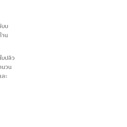
ดับบ
ด้าน
 ใบปลิว
จำนวน
และ