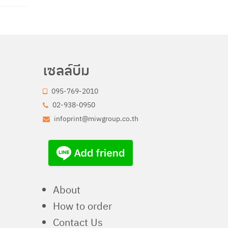
เซลล์บีม
095-769-2010
02-938-0950
infoprint@miwgroup.co.th
About
How to order
Contact Us