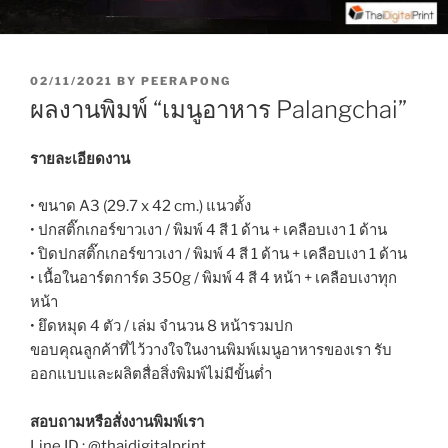
P
02/11/2021
BY
PEERAPONG
O
ผลงานพิมพ์ “เมนูอาหาร Palangchai”
S
T
E
รายละเอียดงาน
D
O
• ขนาด A3 (29.7 x 42 cm.) แนวตั้ง
N
• ปกสติ๊กเกอร์ขาวเงา / พิมพ์ 4 สี 1 ด้าน + เคลือบเงา 1 ด้าน
• ปิดปกสติ๊กเกอร์ขาวเงา / พิมพ์ 4 สี 1 ด้าน + เคลือบเงา 1 ด้าน
• เนื้อในอาร์ตการ์ด 350g / พิมพ์ 4 สี 4 หน้า + เคลือบเงาทุก
หน้า
• ยึดหมุด 4 ตัว / เล่ม จำนวน 8 หน้ารวมปก
ขอบคุณลูกค้าที่ไว้วางใจในงานพิมพ์เมนูอาหารของเรา รับ
ออกแบบและผลิตสื่อสิ่งพิมพ์ไม่มีขั้นต่ำ
สอบถามหรือสั่งงานพิมพ์เรา
Line ID : @thaidigitalprint