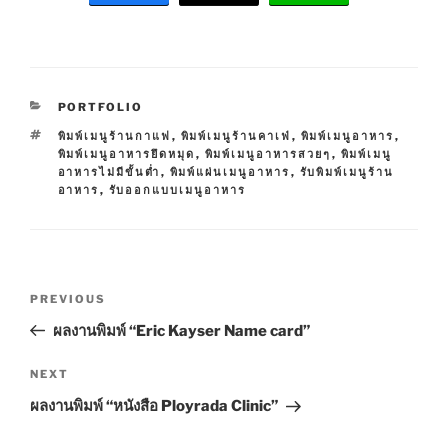
C
PORTFOLIO
A
T
พิมพ์เมนูร้านกาแฟ
,
พิมพ์เมนูร้านคาเฟ่
,
พิมพ์เมนูอาหาร
,
T
A
พิมพ์เมนูอาหารยึดหมุด
,
พิมพ์เมนูอาหารสวยๆ
,
พิมพ์เมนู
E
G
อาหารไม่มีขั้นต่ำ
,
พิมพ์แผ่นเมนูอาหาร
,
รับพิมพ์เมนูร้าน
G
S
อาหาร
,
รับออกแบบเมนูอาหาร
O
R
I
E
S
P
P
PREVIOUS
o
r
ผลงานพิมพ์ “Eric Kayser Name card”
s
e
t
v
N
NEXT
n
i
e
ผลงานพิมพ์ “หนังสือ Ployrada Clinic”
o
x
a
u