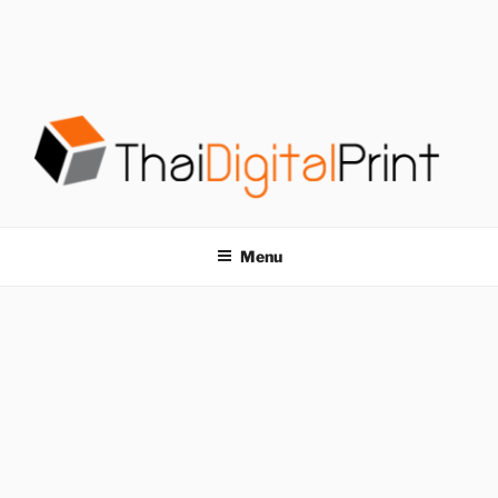
S
k
i
p
t
o
c
o
โรงพิมพ์ด่วน
โรงพิมพ์ดิจิตอล รับพิมพ์งานครบวงจร ไม่มีขั้นต่ำ
n
t
THAIDIGITALPRINT
Menu
e
n
t