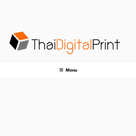
S
k
i
p
t
o
c
o
โรงพิมพ์ด่วน
โรงพิมพ์ดิจิตอล รับพิมพ์งานครบวงจร ไม่มีขั้นต่ำ
n
t
THAIDIGITALPRINT
Menu
e
n
t