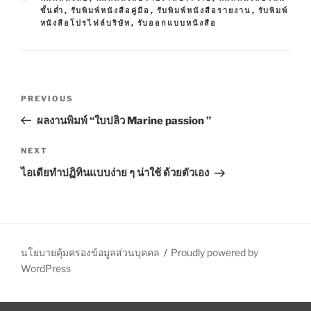
T
A
ขั้นต่ำ
,
รับพิมพ์หนังสือคู่มือ
,
รับพิมพ์หนังสือรายงาน
,
รับพิมพ์
E
G
หนังสือโปรไฟล์บริษัท
,
รับออกแบบหนังสือ
G
S
O
R
I
E
P
S
P
PREVIOUS
o
r
ผลงานพิมพ์ “ใบปลิว Marine passion ”
s
e
t
v
N
NEXT
n
i
e
ไอเดียทำปฏิทินแบบง่าย ๆ น่าใช้ ด้วยตัวเอง
o
x
a
u
t
v
s
P
i
P
o
g
o
s
นโยบายคุ้มครองข้อมูลส่วนบุคคล
Proudly powered by
a
s
t
WordPress
t
t
i