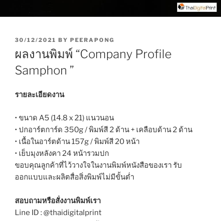
P
30/12/2021
BY
PEERAPONG
O
ผลงานพิมพ์ “Company Profile
S
T
Samphon ”
E
D
O
รายละเอียดงาน
N
• ขนาด A5 (14.8 x 21) แนวนอน
• ปกอาร์ตการ์ด 350g / พิมพ์สี 2 ด้าน + เคลือบด้าน 2 ด้าน
• เนื้อในอาร์ตด้าน 157g / พิมพ์สี 20 หน้า
• เย็บมุงหลังคา 24 หน้ารวมปก
ขอบคุณลูกค้าที่ไว้วางใจในงานพิมพ์หนังสือของเรา รับ
ออกแบบและผลิตสื่อสิ่งพิมพ์ไม่มีขั้นต่ำ
สอบถามหรือสั่งงานพิมพ์เรา
Line ID : @thaidigitalprint