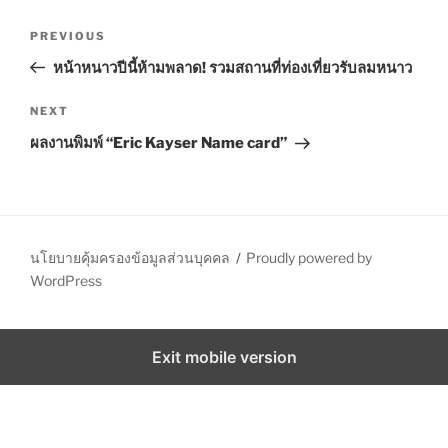
S
P
P
PREVIOUS
o
r
หน้าหนาวปีนี้ห้ามพลาด! รวมสถานที่ท่องเที่ยวรับลมหนาว
s
e
t
v
N
NEXT
n
i
e
ผลงานพิมพ์ “Eric Kayser Name card”
o
x
a
u
t
v
s
P
i
P
o
g
o
s
นโยบายคุ้มครองข้อมูลส่วนบุคคล
Proudly powered by
a
s
t
WordPress
t
t
i
Exit mobile version
o
n