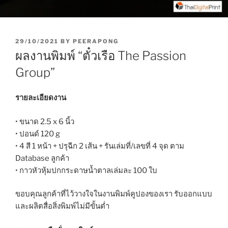
P
29/10/2021
BY
PEERAPONG
O
ผลงานพิมพ์ “ตั๋วเรือ The Passion
S
T
Group”
E
D
O
รายละเอียดงาน
N
• ขนาด 2.5 x 6 นิ้ว
• ปอนด์ 120 g
• 4 สี 1 หน้า + ปรุฉีก 2 เส้น + รันเล่มที่/เลขที่ 4 จุด ตาม
Database ลูกค้า
• กาวหัวหุ้มปกกระดาษน้ำตาลเล่มละ 100 ใบ
ขอบคุณลูกค้าที่ไว้วางใจในงานพิมพ์คูปองของเรา รับออกแบบ
และผลิตสื่อสิ่งพิมพ์ไม่มีขั้นต่ำ