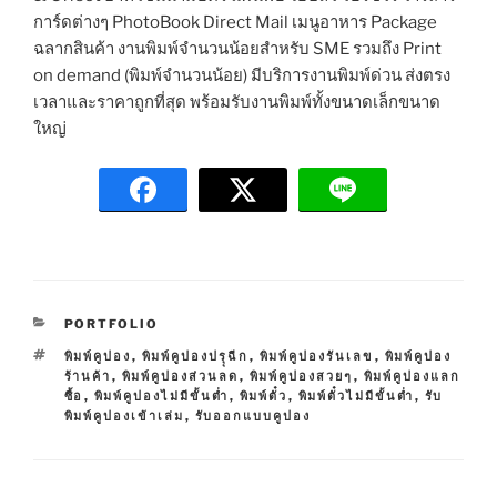
การ์ดต่างๆ PhotoBook Direct Mail เมนูอาหาร Package
ฉลากสินค้า งานพิมพ์จำนวนน้อยสำหรับ SME รวมถึง Print
on demand (พิมพ์จำนวนน้อย) มีบริการงานพิมพ์ด่วน ส่งตรง
เวลาและราคาถูกที่สุด พร้อมรับงานพิมพ์ทั้งขนาดเล็กขนาด
ใหญ่
C
PORTFOLIO
A
T
พิมพ์คูปอง
,
พิมพ์คูปองปรุุฉีก
,
พิมพ์คูปองรันเลข
,
พิมพ์คูปอง
T
A
ร้านค้า
,
พิมพ์คูปองส่วนลด
,
พิมพ์คูปองสวยๆ
,
พิมพ์คูปองแลก
E
G
ซื้อ
,
พิมพ์คูปองไม่มีขั้นต่ำ
,
พิมพ์ตั๋ว
,
พิมพ์ตั๋วไม่มีขั้นต่ำ
,
รับ
G
S
พิมพ์คูปองเข้าเล่ม
,
รับออกแบบคูปอง
O
R
I
E