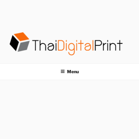
S
k
i
p
t
o
c
o
โรงพิมพ์ด่วน
โรงพิมพ์ดิจิตอล รับพิมพ์งานครบวงจร ไม่มีขั้นต่ำ
n
t
THAIDIGITALPRINT
Menu
e
n
t