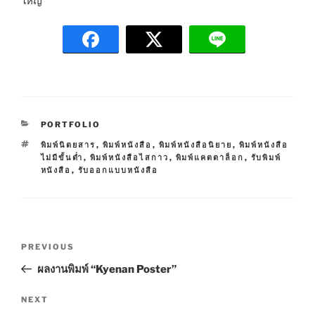
ใหญ่
C
PORTFOLIO
A
T
พิมพ์นิตยสาร
,
พิมพ์หนังสือ
,
พิมพ์หนังสือนิยาย
,
พิมพ์หนังสือ
T
A
ไม่มีขั้นต่ำ
,
พิมพ์หนังสือไสกาว
,
พิมพ์แคตตาล็อก
,
รับพิมพ์
E
G
หนังสือ
,
รับออกแบบหนังสือ
G
S
O
R
I
E
P
S
P
PREVIOUS
o
r
ผลงานพิมพ์ “Kyenan Poster”
s
e
t
v
N
NEXT