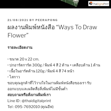
P
21/08/2021
BY
PEERAPONG
O
ผลงานพิมพ์หนังสือ “Ways To Draw
S
T
Flower”
E
D
O
รายละเอียดงาน
N
• ขนาด 20 x 22 cm.
• ปกอาร์ตการ์ด 300g / พิมพ์ 4 สี 2 ด้าน + เคลือบด้าน 1 ด้าน
• เนื้อในอาร์ตด้าน 120g / พิมพ์ 4 สี 74 หน้า
• ไสกาว
ขอบคุณลูกค้าที่ไว้วางใจในงานพิมพ์หนังสือของเรา รับ
ออกแบบและผลิตสื่อสิ่งพิมพ์ไม่มีขั้นต่ำ
สอบถามหรือสั่งงานพิมพ์เรา
Line ID : @thaidigitalprint
Tel : 095-7692010 (คุณอีฟ)