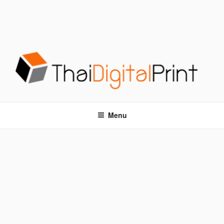
S
k
i
p
t
o
c
o
โรงพิมพ์ด่วน THAIDIGITALPRINT
โรงพิมพ์ดิจิตอล รับพิมพ์งานครบวงจร ไม่มีขั้นต่ำ
n
t
Menu
e
n
t