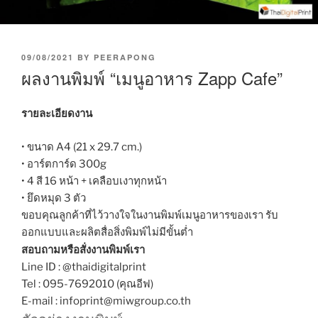
P
09/08/2021
BY
PEERAPONG
O
ผลงานพิมพ์ “เมนูอาหาร Zapp Cafe”
S
T
E
รายละเอียดงาน
D
O
• ขนาด A4 (21 x 29.7 cm.)
N
• อาร์ตการ์ด 300g
• 4 สี 16 หน้า + เคลือบเงาทุกหน้า
• ยึดหมุด 3 ตัว
ขอบคุณลูกค้าที่ไว้วางใจในงานพิมพ์เมนูอาหารของเรา รับ
ออกแบบและผลิตสื่อสิ่งพิมพ์ไม่มีขั้นต่ำ
สอบถามหรือสั่งงานพิมพ์เรา
Line ID : @thaidigitalprint
Tel : 095-7692010 (คุณอีฟ)
E-mail : infoprint@miwgroup.co.th