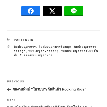
C
PORTFOLIO
A
T
พิมพ์เมนูอาหาร
,
พิมพ์เมนูอาหารยึดหมุด
,
พิมพ์เมนูอาหาร
T
A
ราคาถูก
,
พิมพ์เมนูอาหารสวยๆ
,
รับพิมพ์เมนูอาหารไม่มีขั้น
E
G
ต่ำ
,
รับออกแบบเมนูอาหาร
G
S
O
R
I
E
P
S
P
PREVIOUS
o
r
ผลงานพิมพ์ “ใบรับประกันสินค้า Rocking Kids”
s
e
t
v
N
NEXT
n
i
e