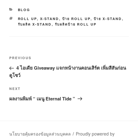
C
BLOG
A
T
ROLL UP
,
X-STAND
,
ป้าย ROLL UP
,
ป้าย X-STAND
,
T
A
รับผลิต X-STAND
,
รับผลิตป้าย ROLL UP
E
G
G
S
O
R
I
P
E
P
PREVIOUS
S
o
r
4 ไอเดีย Giveaway แจกหน้างานคอนเสิร์ต เพิ่มสีสันก่อน
s
e
ดูโชว์
t
v
n
i
N
NEXT
o
a
e
ผลงานพิมพ์ “ เมนู Eternal Tide ”
u
x
v
s
t
i
P
P
g
o
o
a
s
s
นโยบายคุ้มครองข้อมูลส่วนบุคคล
Proudly powered by