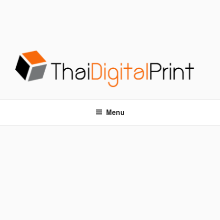
S
k
i
p
t
o
c
o
โรงพิมพ์ด่วน THAIDIGITALPRINT
โรงพิมพ์ดิจิตอล รับพิมพ์งานครบวงจร ไม่มีขั้นต่ำ
n
t
Menu
e
n
t