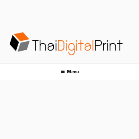
S
k
i
p
t
o
c
o
โรงพิมพ์ด่วน
โรงพิมพ์ดิจิตอล รับพิมพ์งานครบวงจร ไม่มีขั้นต่ำ
n
t
THAIDIGITALPRINT
Menu
e
n
t