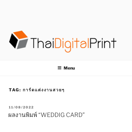
S
k
i
p
t
o
c
o
โรงพิมพ์ด่วน
โรงพิมพ์ดิจิตอล รับพิมพ์งานครบวงจร ไม่มีขั้นต่ำ
n
t
THAIDIGITALPRINT
Menu
e
n
t
TAG:
การ์ดแต่งงานสวยๆ
P
11/08/2022
O
ผลงานพิมพ์ “WEDDIG CARD”
S
T
E