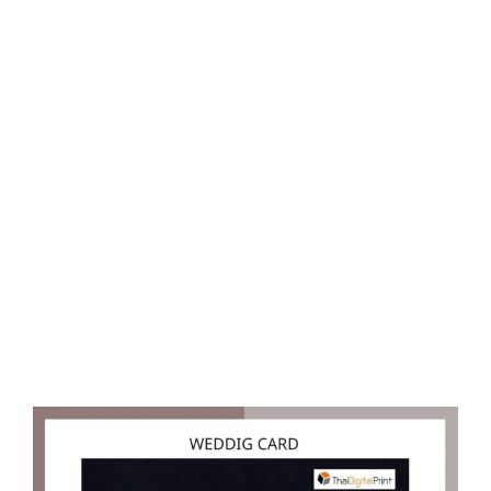
D
O
N