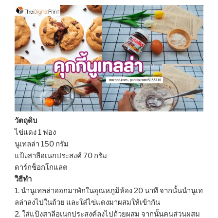
วัตถุดิบ
ไข่แดง 1 ฟอง
นูเทลล่า 150 กรัม
แป้งสาลีอเนกประสงค์ 70 กรัม
ดาร์กช็อกโกแลต
วิธีทำ
1. นำนูเทลล่าออกมาพักในอุณหภูมิห้อง 20 นาที จากนั้นนำนูเท
ลล่าลงไปในถ้วย และใส่ไข่แดงมาผสมให้เข้ากัน
2. ใส่แป้งสาลีอเนกประสงค์ลงไปถ้วยผสม จากนั้นคนส่วนผสม