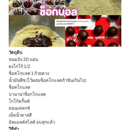
วัตถุดิบ
ขนมปัง 20 แผ่น
ผงโกโก้ 1/2
ช็อคโกแลต 1 ถ้วยตวง
น้ำมันพืช (ไว้ผสมช็อคโกแลตถ้าข้นเกินไป)
ช็อคโกแลต
บานาน่าช็อกโกแลต
โกโก้ครั้นช์
คอนเฟลกซ์
เม็ดน้ำตาลสี
อัลมอลด์สไลด์ อบสุกแล้ว
วิธีทำ