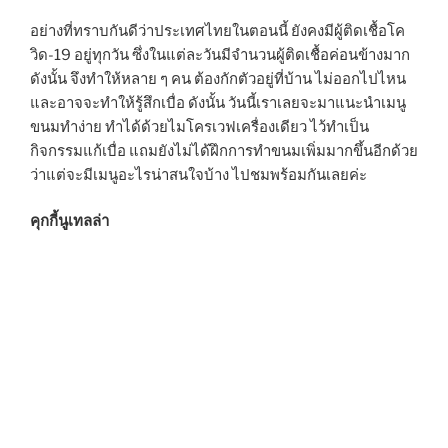
อย่างที่ทราบกันดีว่าประเทศไทยในตอนนี้ ยังคงมีผู้ติดเชื้อโค
วิด-19 อยู่ทุกวัน ซึ่งในแต่ละวันมีจำนวนผู้ติดเชื้อค่อนข้างมาก
ดังนั้น จึงทำให้หลาย ๆ คน ต้องกักตัวอยู่ที่บ้าน ไม่ออกไปไหน
และอาจจะทำให้รู้สึกเบื่อ ดังนั้น วันนี้เราเลยจะมาแนะนำเมนู
ขนมทำง่าย ทำได้ด้วยไมโครเวฟเครื่องเดียว ไว้ทำเป็น
กิจกรรมแก้เบื่อ แถมยังไม่ได้ฝึกการทำขนมเพิ่มมากขึ้นอีกด้วย
ว่าแต่จะมีเมนูอะไรน่าสนใจบ้าง ไปชมพร้อมกันเลยค่ะ
คุกกี้นูเทลล่า