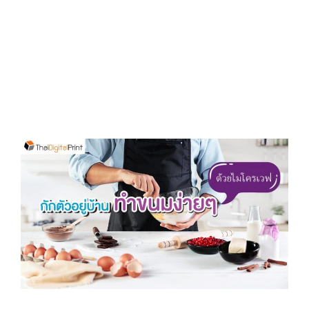
D
O
N