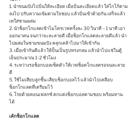
1. นำขนมปังไปปั่นให้ละเอียด เมื่อปั่นละเอียดแล้ว ใส่โกโก้ตาม
ลงไป ปรับความเข้มตามใจชอบ แล้วปั่นเข้าด้วยกัน เสร็จแล้ว
เทใส่ชามผสม
2. นำช็อกโกแลตเข้าไมโครเวฟครั้งละ 30 วินาที – 1 นาที เอา
ออกมาคน จนกว่าจะละลายดี เมื่อช็อกโกแลตละลายดีแล้ว นำ
ไปผสมในชามขนมปัง คลุกเคล้าไปมาให้เข้ากัน
3. เมื่อเข้ากันดีแล้ว ให้ปั้นเป็นรูปทรงกลม แล้วนำไปแช่ในตู้
เย็นประมาณ 1-2 ชั่วโมง
4. ระหว่างรอช็อกบอลเซ็ตตัว ให้เวฟช็อคโกแลตรอจนละลาย
ดี
5. ใช้ไมเสียบลูกชิ้น เสียบช็อกบอลไว้ แล้วนำไปเคลือบ
ช็อกโกแลตที่เตรียมไว้
6. โรยด้วยคอนเฟลกซ์ ตกแต่งช็อกบอลตามชอบ พร้อมทาน
ได้
เค้กช็อกโกแลต