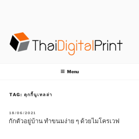
S
k
i
p
t
o
c
o
โรงพิมพ์ด่วน
โรงพิมพ์ดิจิตอล รับพิมพ์งานครบวงจร ไม่มีขั้นต่ำ
n
t
THAIDIGITALPRINT
Menu
e
n
t
TAG:
คุกกี้นูเทลล่า
P
18/06/2021
O
กักตัวอยู่บ้าน ทำขนมง่าย ๆ ด้วยไมโครเวฟ
S
T
E