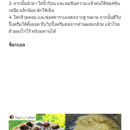
3. จากนั้นนำมา ใส่น้ำร้อน และนมข้นหวาน แล้วคนให้ซอสข้น
เหนียวเล็กน้อย พักให้เย็น
4. ใส่กล้วยหอม และซอสคาราเมลต่อจากฐานพาย จากนั้นตีวิป
ปิ้งครีมให้ตั้งยอด บีบวิปปิ้งครีมต่อจากส่วนผสมกล้วย แล้วโรย
ด้วยผงโกโก้ พร้อมทานได้
ช็อกบอล