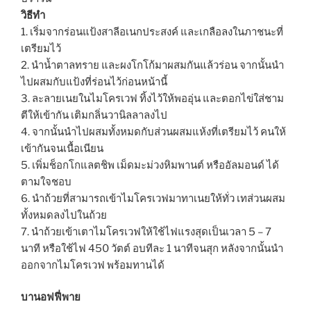
วิธีทำ
1. เริ่มจากร่อนแป้งสาลีอเนกประสงค์ และเกลือลงในภาชนะที่
เตรียมไว้
2. นำน้ำตาลทราย และผงโกโก้มาผสมกันแล้วร่อน จากนั้นนำ
ไปผสมกับแป้งที่ร่อนไว้ก่อนหน้านี้
3. ละลายเนยในไมโครเวฟ ทิ้งไว้ให้พออุ่น และตอกไข่ใส่ชาม
ตีให้เข้ากัน เติมกลิ่นวานิลลาลงไป
4. จากนั้นนำไปผสมทั้งหมดกับส่วนผสมแห้งที่เตรียมไว้ คนให้
เข้ากันจนเนื้อเนียน
5. เพิ่มช็อกโกแลตชิพ เม็ดมะม่วงหิมพานต์ หรืออัลมอนด์ ได้
ตามใจชอบ
6. นำถ้วยที่สามารถเข้าไมโครเวฟมาทาเนยให้ทั่ว เทส่วนผสม
ทั้งหมดลงไปในถ้วย
7. นำถ้วยเข้าเตาไมโครเวฟให้ใช้ไฟแรงสุดเป็นเวลา 5 – 7
นาที หรือใช้ไฟ 450 วัตต์ อบทีละ 1 นาทีจนสุก หลังจากนั้นนำ
ออกจากไมโครเวฟ พร้อมทานได้
บานอฟฟี่พาย