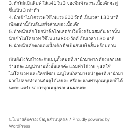
3. ตักใส่แป้นพิมพ์ ใส่แค่ 1 ใน 3 ของพิมพ์ เพราะเนื้อเค้กจะฟู
ขึ้นเป็น 3 เท่าตัว
4. นำเข้าไมโครเวฟใช้ไฟแรง 600 วัตต์ เป็นเวลา 1.30 นาที
เพียงเท่านี้เป็นอันเสร็จส่วนของเนื้อเค้ก
5. ทำหน้าเค้ก โดยนำช็อโกแลตกับวิปปิ้งครีมผสมกัน จากนั้น
นำเข้าไมโครเวฟ ใช้ไฟแรง 800 วัตต์ เป็นเวลา 1.30 นาที
6. นำหน้าเค้กตกแต่งเนื้อเค้ก ถือเป็นอันเสร็จสิ้น พร้อมทาน
เป็นยังไงกันบ้างคะกับเมนูทั้งหมดที่เรานำมาฝาก ต้องบอกเลย
ว่าแต่ละเมนูน่าทานทั้งนั้นเลยค่ะ แถมทำได้ง่าย ๆ แค่ใช้
ไมโครเวฟ และใครที่ชอบเมนูไหนก็สามารถนำสูตรที่เรานำมา
ฝากไปลองทำทานกันดูได้เลยค่ะ หรือจะลองทำทุกเมนูเลยก็ได้
นะคะ แต่รับรองว่าทุกเมนูอร่อยแน่นอนค่ะ
นโยบายคุ้มครองข้อมูลส่วนบุคคล
Proudly powered by
WordPress