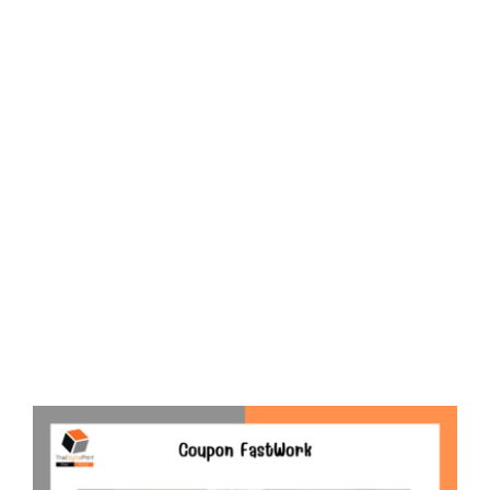
D
O
N