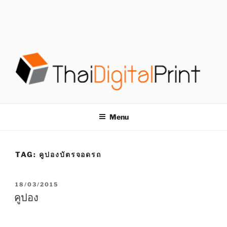
S
k
i
p
t
o
c
o
โรงพิมพ์ด่วน
โรงพิมพ์ดิจิตอล รับพิมพ์งานครบวงจร ไม่มีขั้นต่ำ
n
t
THAIDIGITALPRINT
Menu
e
n
t
TAG:
คูปองบัตรจอดรถ
P
18/03/2015
O
คูปอง
S
T
E