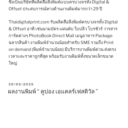
ซึ่งเป็นบริษัทที่ผลิตสื่อสิ่งพิมพ์แบบครบวงจรทั้ง Digital &
Offset ประสบการณ์ทางด้านงานพิมพ์มากกว่า 29 ปี
Thaidigitalprint.com รับผลิตสื่อสิ่งพิมพ์ครบวงจรทั้ง Digital
& Offset อาทิ เช่นนามบัตร แผ่นพับ ใบปลิว โบรชัวร์ วารสาร
การ์ดต่างๆ PhotoBook Direct Mail เมนูอาหาร Package
ฉลากสินค้า งานพิมพ์จำนวนน้อยสำหรับ SME รวมถึง Print
on demand (พิมพ์จำนวนน้อย) มีบริการงานพิมพ์ด่วน ส่งตรง
เวลาและราคาถูกที่สุด พร้อมรับงานพิมพ์ทั้งขนาดเล็กขนาด
ใหญ่
P
29/05/2025
O
ผลงานพิมพ์ “ คูปอง เอแคลร์เฟสติวัล ”
S
T
E
D
O
N