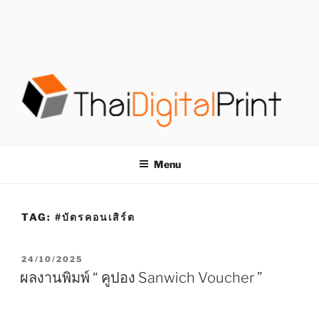
S
k
i
p
t
o
c
o
โรงพิมพ์ด่วน
โรงพิมพ์ดิจิตอล รับพิมพ์งานครบวงจร ไม่มีขั้นต่ำ
n
t
THAIDIGITALPRINT
Menu
e
n
t
TAG:
#บัตรคอนเสิร์ต
P
24/10/2025
O
ผลงานพิมพ์ “ คูปอง Sanwich Voucher ”
S
T
E