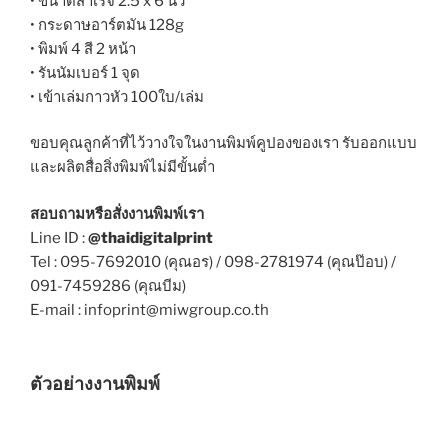
• ขนาดสำเร็จ 2.5 x 6 นิ้ว
• กระดาษอาร์ตมัน 128g
• พิมพ์ 4 สี 2 หน้า
• รันนัมเบอร์ 1 จุด
• เข้าเล่มกาวหัว 100ใบ/เล่ม
ขอบคุณลูกค้าที่ไว้วางใจในงานพิมพ์คูปองของเรา รับออกแบบ
และผลิตสื่อสิ่งพิมพ์ไม่มีขั้นต่ำ
สอบถามหรือสั่งงานพิมพ์เรา
Line ID :
@thaidigitalprint
Tel : 095-7692010 (คุณอร) / 098-2781974 (คุณป๊อบ) /
091-7459286 (คุณบีม)
E-mail : infoprint@miwgroup.co.th
ตัวอย่างงานพิมพ์