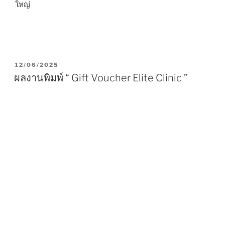
ใหญ่
P
12/06/2025
O
ผลงานพิมพ์ “ Gift Voucher Elite Clinic ”
S
T
E
D
O
N