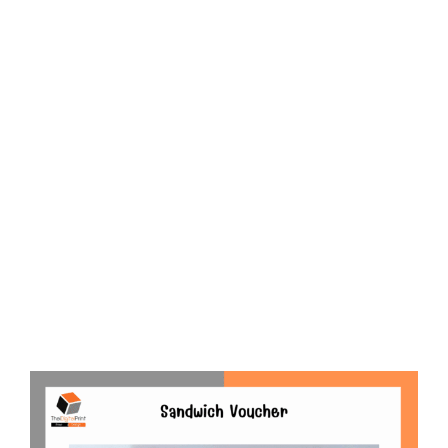
D
O
N