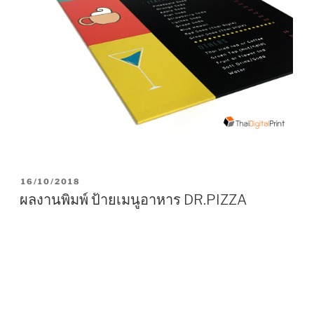
P
16/10/2018
O
ผลงานพิมพ์ ป้ายเมนูอาหาร DR.PIZZA
S
T
E
D
O
N