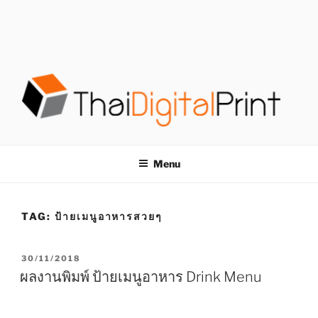
S
k
i
p
t
o
c
o
โรงพิมพ์ด่วน
โรงพิมพ์ดิจิตอล รับพิมพ์งานครบวงจร ไม่มีขั้นต่ำ
n
t
THAIDIGITALPRINT
Menu
e
n
t
TAG:
ป้ายเมนูอาหารสวยๆ
P
30/11/2018
O
ผลงานพิมพ์ ป้ายเมนูอาหาร Drink Menu
S
T
E