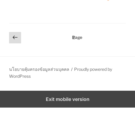
P
P
Page
2
r
o
e
s
v
t
i
s
นโยบายคุ้มครองข้อมูลส่วนบุคคล
Proudly powered by
o
WordPress
p
u
a
s
p
g
Exit mobile version
a
i
g
n
e
a
t