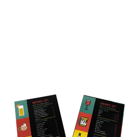
D
O
N