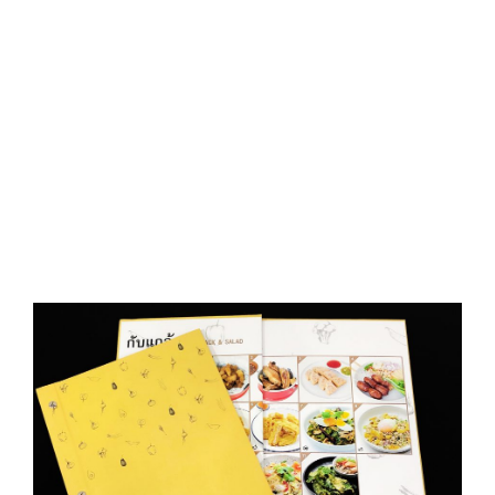
D
O
N