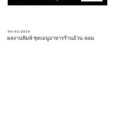
P
06/02/2019
O
ผลงานพิมพ์ ชุดเมนูอาหารร้านอ้วน-ผอม
S
T
E
D
O
N