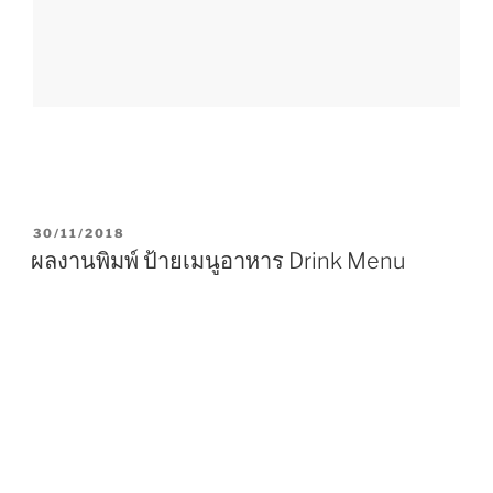
P
30/11/2018
O
ผลงานพิมพ์ ป้ายเมนูอาหาร Drink Menu
S
T
E
D
O
N