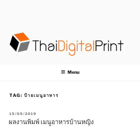
S
k
i
p
t
o
c
o
โรงพิมพ์ด่วน
โรงพิมพ์ดิจิตอล รับพิมพ์งานครบวงจร ไม่มีขั้นต่ำ
n
t
THAIDIGITALPRINT
Menu
e
n
t
TAG:
ป้ายเมนูอาหาร
P
15/05/2019
O
ผลงานพิมพ์ เมนูอาหารบ้านหญิง
S
T
E