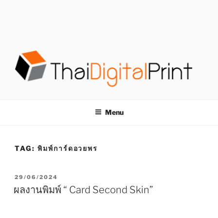
S
k
i
p
t
o
c
o
โรงพิมพ์ด่วน
โรงพิมพ์ดิจิตอล รับพิมพ์งานครบวงจร ไม่มีขั้นต่ำ
n
t
THAIDIGITALPRINT
Menu
e
n
t
TAG:
พิมพ์การ์ดอวยพร
P
29/06/2024
O
ผลงานพิมพ์ “ Card Second Skin”
S
T
E