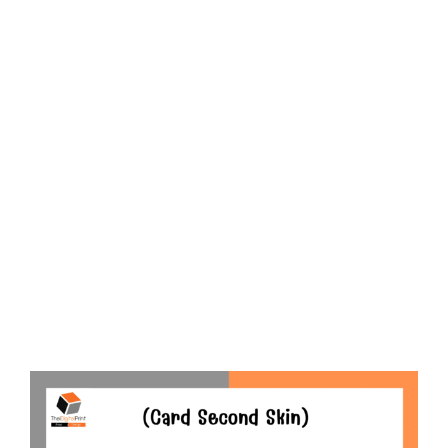
D
O
N