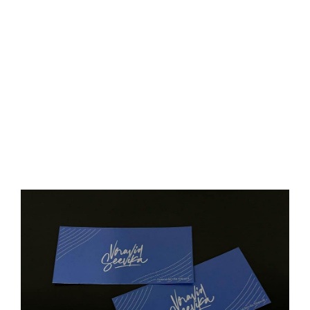
D
O
N