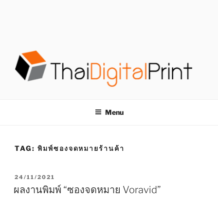
S
k
i
p
t
o
c
o
โรงพิมพ์ด่วน
โรงพิมพ์ดิจิตอล รับพิมพ์งานครบวงจร ไม่มีขั้นต่ำ
n
t
THAIDIGITALPRINT
Menu
e
n
t
TAG:
พิมพ์ซองจดหมายร้านค้า
P
24/11/2021
O
ผลงานพิมพ์ “ซองจดหมาย Voravid”
S
T
E