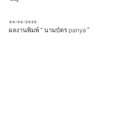
P
09/06/2025
O
ผลงานพิมพ์ “ นามบัตร panya ”
S
T
E
D
O
N