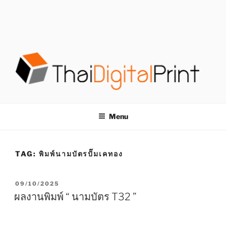
S
k
i
p
t
o
c
o
โรงพิมพ์ด่วน
โรงพิมพ์ดิจิตอล รับพิมพ์งานครบวงจร ไม่มีขั้นต่ำ
n
t
THAIDIGITALPRINT
Menu
e
n
t
TAG:
พิมพ์นามบัตรปั๊มเคทอง
P
09/10/2025
O
ผลงานพิมพ์ “ นามบัตร T32 ”
S
T
E