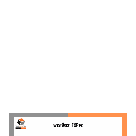
D
O
N