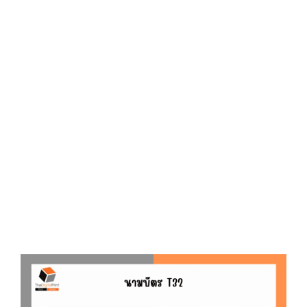
D
O
N