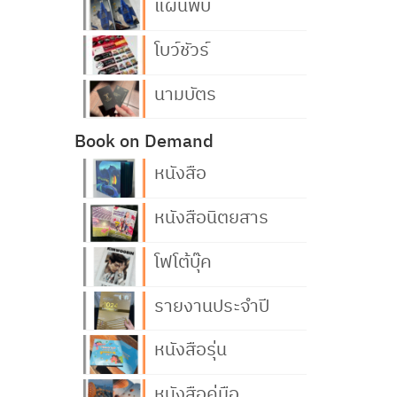
แผ่นพับ
โบว์ชัวร์
นามบัตร
Book on Demand
หนังสือ
หนังสือนิตยสาร
โฟโต้บุ๊ค
รายงานประจำปี
หนังสือรุ่น
หนังสือคู่มือ