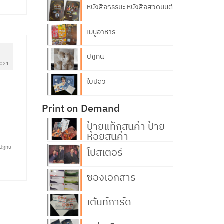
หนังสือธรรมะ หนังสือสวดมนต์
เมนูอาหาร
7
ปฏิทิน
2021
ใบปลิว
Print on Demand
ป้ายแท็กสินค้า ป้าย
ห้อยสินค้า
ปฎิทิน
โปสเตอร์
ซองเอกสาร
เต้นท์การ์ด