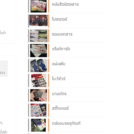
หนังสือนิตยสาร
โปสเตอร์
ั้นต่ำ
ซองเอกสาร
เต้นท์การ์ด
แผ่นพับ
5
2021
โบว์ชัวร์
นามบัตร
สติ๊กเกอร์
กล่องบรรจุภัณฑ์
ยๆ
,
้งโต๊ะ