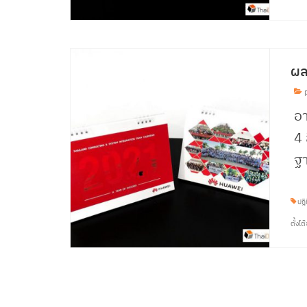
ผล
p
อ
4 
ฐา
ปฎิ
ตั้งโต๊