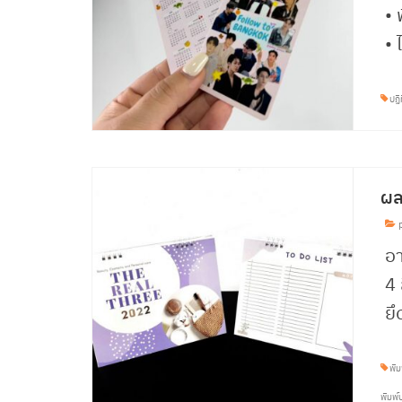
• 
• 
ปฏิ
ผล
p
อ
4 
ยึ
พิม
พิมพ์ป