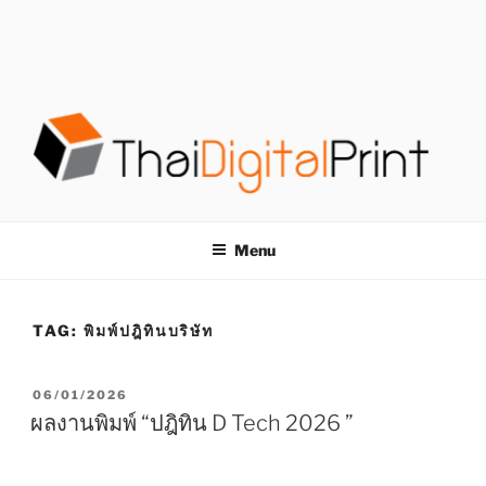
S
k
i
p
t
o
c
o
โรงพิมพ์ด่วน
โรงพิมพ์ดิจิตอล รับพิมพ์งานครบวงจร ไม่มีขั้นต่ำ
n
t
THAIDIGITALPRINT
Menu
e
n
t
TAG:
พิมพ์ปฎิทินบริษัท
P
06/01/2026
O
ผลงานพิมพ์ “ปฎิทิน D Tech 2026 ”
S
T
E