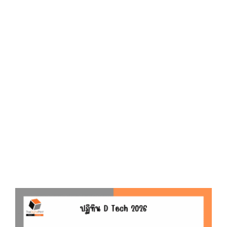
D
O
N