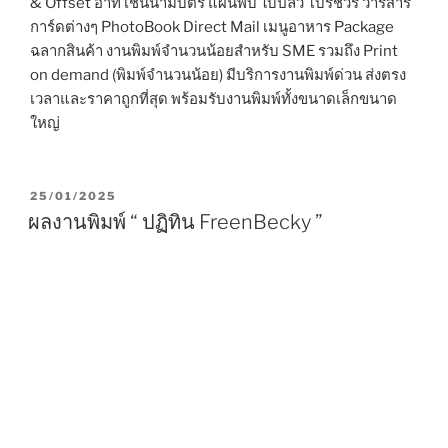
& Offset อาทิ เช่นนามบัตร แผ่นพับ ใบปลิว โบรชัวร์ วารสาร
การ์ดต่างๆ PhotoBook Direct Mail เมนูอาหาร Package
ฉลากสินค้า งานพิมพ์จำนวนน้อยสำหรับ SME รวมถึง Print
on demand (พิมพ์จำนวนน้อย) มีบริการงานพิมพ์ด่วน ส่งตรง
เวลาและราคาถูกที่สุด พร้อมรับงานพิมพ์ทั้งขนาดเล็กขนาด
ใหญ่
P
25/01/2025
O
ผลงานพิมพ์ “ ปฏิทิน FreenBecky ”
S
T
E
D
O
N