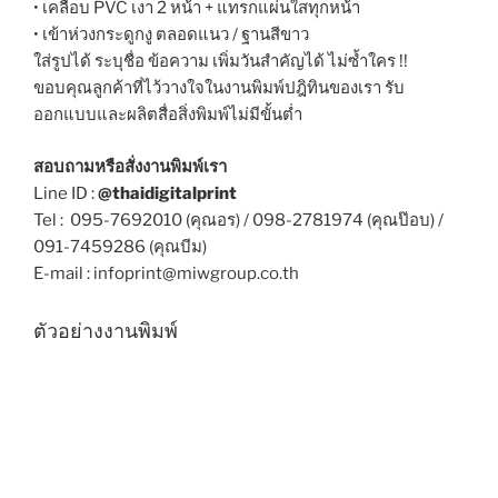
• เคลือบ PVC เงา 2 หน้า + แทรกแผ่นใสทุกหน้า
• เข้าห่วงกระดูกงู ตลอดแนว / ฐานสีขาว
ใส่รูปได้ ระบุชื่อ ข้อความ เพิ่มวันสำคัญได้ ไม่ซ้ำใคร !!
ขอบคุณลูกค้าที่ไว้วางใจในงานพิมพ์ปฎิทินข
องเรา
รับ
ออกแบบและผลิตสื่อสิ่งพิมพ์ไม่มีขั้นต่ำ
สอบถามหรือสั่งงานพิมพ์เรา
Line ID :
@thaidigitalprint
Tel : 095-7692010 (คุณอร) / 098-2781974 (คุณป๊อบ) /
091-7459286 (คุณบีม)
E-mail : infoprint@miwgroup.co.th
ตัวอย่างงานพิมพ์