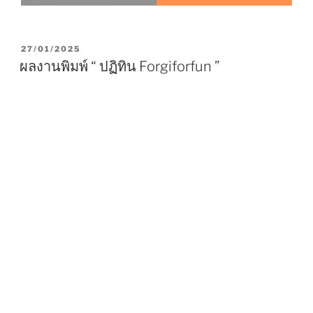
P
27/01/2025
O
ผลงานพิมพ์ “ ปฏิทิน Forgiforfun ”
S
T
E
D
O
N