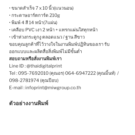
• ขนาดสำเร็จ 7 x 10 นิ้ว(แนวนอน)
• กระดาษอาร์ตการ์ด 210g
• พิมพ์ 4 สี 14 หน้า(7แผ่น)
• เคลือบ PVC เงา 2 หน้า + แทรกแผ่นใสทุกหน้า
• เข้าห่วงกระดูกงู ตลอดแนว / ฐาน สีขาว
ขอบคุณลูกค้าที่ไว้วางใจในงานพิมพ์ปฏิทินของเรา รับ
ออกแบบและผลิตสื่อสิ่งพิมพ์ไม่มีขั้นต่ำ
สอบถามหรือสั่งงานพิมพ์เรา
Line ID : @thaidigitalprint
Tel : 095-7692010 (คุณอร) 064-6947222 (คุณมิ้นท์) /
098-2781974 (คุณป๊อบ)
E-mail : infoprint@miwgroup.co.th
ตัวอย่างงานพิมพ์