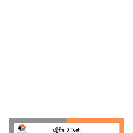
E
D
O
N