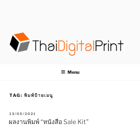
S
k
i
p
t
o
c
o
โรงพิมพ์ด่วน
โรงพิมพ์ดิจิตอล รับพิมพ์งานครบวงจร ไม่มีขั้นต่ำ
n
t
THAIDIGITALPRINT
Menu
e
n
t
TAG:
พิมพ์ป้ายเมนู
P
13/05/2021
O
ผลงานพิมพ์ “หนังสือ Sale Kit”
S
T
E