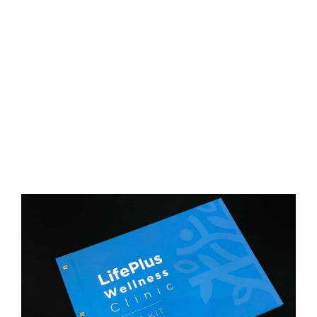
D
O
N