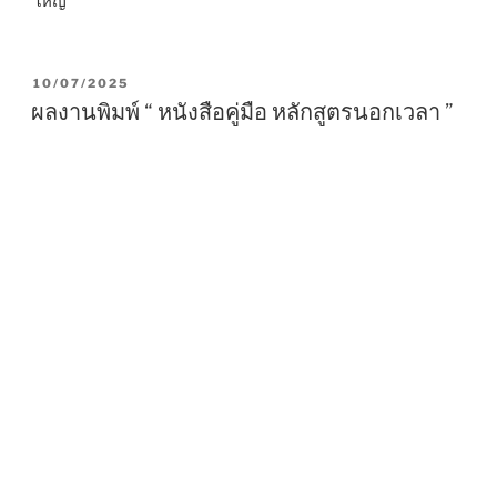
ใหญ่
P
10/07/2025
O
ผลงานพิมพ์ “ หนังสือคู่มือ หลักสูตรนอกเวลา ”
S
T
E
D
O
N