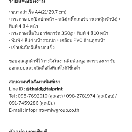
รายละเอียดงาน
• ขนาดสำเร็จ A4(21*29.7 cm)
• กระดาษ ปก(ปิดปกหน้า – หลัง) สติ๊กเกอร์ขาวเงา(หุ้มจัวปัง) +
พิมพ์ 4 สี 4 หน้า
• กระดาษเนื้อใน อาร์ตการ์ด 350g + พิมพ์ 4 สี 10 หน้า
• พิมพ์ 4 สี 14 หน้ารวมปก + เคลือบ PVC ด้านทุกหน้า
• เข้าเล่มปีกผีเสื้อ ปกแข็ง
ขอบคุณลูกค้าที่ไว้วางใจในงานพิมพ์เมนูอาหารของเรา รับ
ออกแบบและผลิตสื่อสิ่งพิมพ์ไม่มีขั้นต่ำ
สอบถามหรือสั่งงานพิมพ์เรา
Line ID :
@thaidigitalprint
Tel : 095-7692010 (คุณอร) / 098-2781974 (คุณป๊อบ) /
091-7459286 (คุณบีม)
E-mail : infoprint@miwgroup.co.th
ตัวอย่างงานพิมพ์