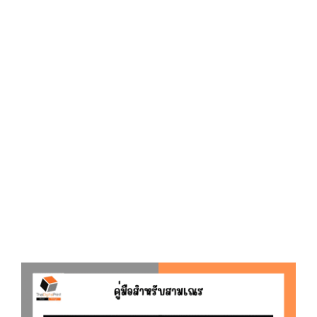
D
O
N