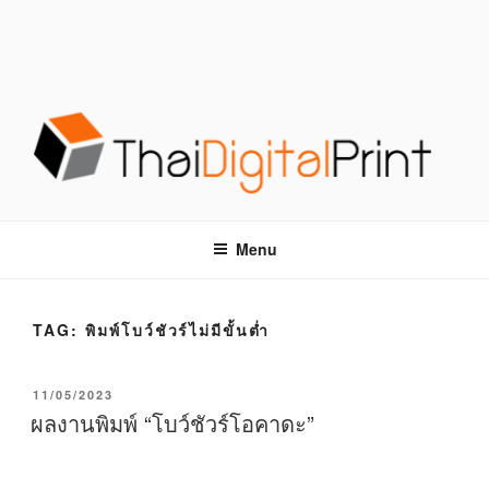
S
k
i
p
t
o
c
o
โรงพิมพ์ด่วน THAIDIGITALPRINT
โรงพิมพ์ดิจิตอล รับพิมพ์งานครบวงจร ไม่มีขั้นต่ำ
n
t
Menu
e
n
t
TAG:
พิมพ์โบว์ชัวร์ไม่มีขั้นต่ำ
P
11/05/2023
O
ผลงานพิมพ์ “โบว์ชัวร์โอคาดะ”
S
T
E