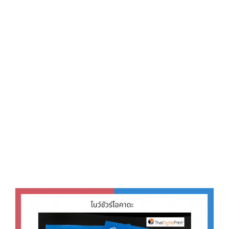
D
O
N