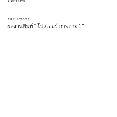
ต้องการค่ะ
P
28/11/2025
O
ผลงานพิมพ์ “ โปสเตอร์ ภาพถ่าย 1 ”
S
T
E
D
O
N