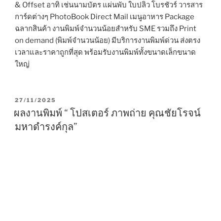
& Offset อาทิ เช่นนามบัตร แผ่นพับ ใบปลิว โบรชัวร์ วารสาร
การ์ดต่างๆ PhotoBook Direct Mail เมนูอาหาร Package
ฉลากสินค้า งานพิมพ์จำนวนน้อยสำหรับ SME รวมถึง Print
on demand (พิมพ์จำนวนน้อย) มีบริการงานพิมพ์ด่วน ส่งตรง
เวลาและราคาถูกที่สุด พร้อมรับงานพิมพ์ทั้งขนาดเล็กขนาด
ใหญ่
P
27/11/2025
O
ผลงานพิมพ์ “ โปสเตอร์ ภาพถ่าย คุณชัยโรจน์
S
มหาดำรงค์กุล”
T
E
D
O
N