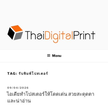
S
k
i
p
t
o
c
o
โรงพิมพ์ด่วน
โรงพิมพ์ดิจิตอล รับพิมพ์งานครบวงจร ไม่มีขั้นต่ำ
n
t
THAIDIGITALPRINT
Menu
e
n
t
TAG:
รับพิมพ์โปสเตอร์
P
09/04/2026
O
ไอเดียทำโปสเตอร์ให้โดดเด่น สวยสะดุดตา
S
และน่าอ่าน
T
E