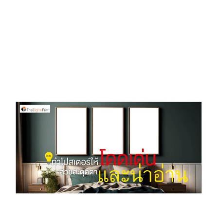
D
O
N