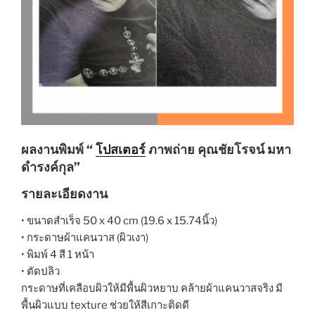
ผลงานพิมพ์ “
โปสเตอร์
ภาพถ่าย คุณชัยโรจน์ มหา
ดำรงค์กุล”
รายละเอียดงาน
• ขนาดสำเร็จ 50 x 40 cm (19.6 x 15.74
นิ้ว)
• กระดาษผ้าแคนวาส (ผิวเงา)
• พิมพ์ 4 สี 1 หน้า
• ตัดปลิว
กระดาษที่เคลือบผิวให้มีพื้นผิวหยาบ คล้ายผ้าแคนวาสจริง มี
พื้นผิวแบบ texture ช่วยให้สีเกาะติดดี