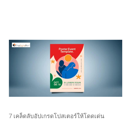
7 เคล็ดลับอัปเกรดโปสเตอร์ให้โดดเด่น