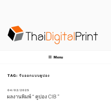
S
k
i
p
t
o
c
o
โรงพิมพ์ด่วน
โรงพิมพ์ดิจิตอล รับพิมพ์งานครบวงจร ไม่มีขั้นต่ำ
n
t
THAIDIGITALPRINT
Menu
e
n
t
TAG:
รับออกแบบคูปอง
P
04/02/2025
O
ผลงานพิมพ์ “ คูปอง CIB ”
S
T
E