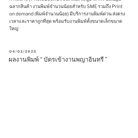
ฉลากสินค้า งานพิมพ์จำนวนน้อยสำหรับ SME รวมถึง Print
on demand (พิมพ์จำนวนน้อย) มีบริการงานพิมพ์ด่วน ส่งตรง
เวลาและราคาถูกที่สุด พร้อมรับงานพิมพ์ทั้งขนาดเล็กขนาด
ใหญ่
P
04/02/2025
O
ผลงานพิมพ์ “ บัตรเข้างานพญาอินทรี ”
S
T
E
D
O
N