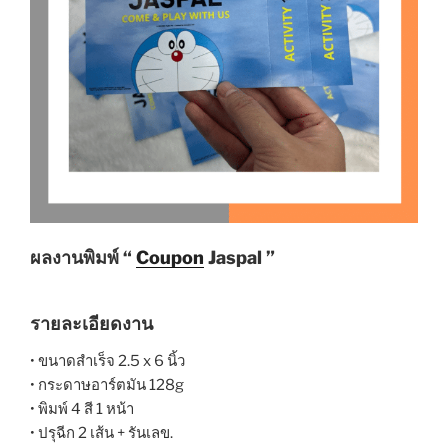
ผลงานพิมพ์ “
Coupon
Jaspal ”
รายละเอียดงาน
• ขนาดสำเร็จ 2.5 x 6 นิ้ว
• กระดาษอาร์ตมัน 128g
• พิมพ์ 4 สี 1 หน้า
• ปรุฉีก 2 เส้น + รันเลข.