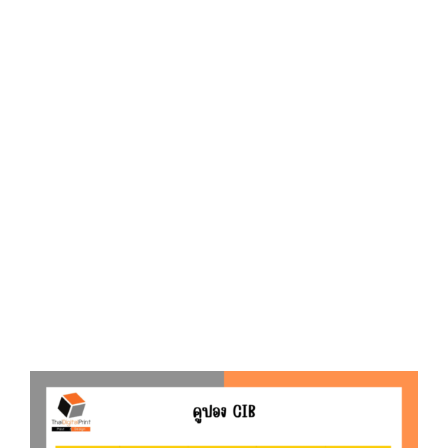
D
O
N