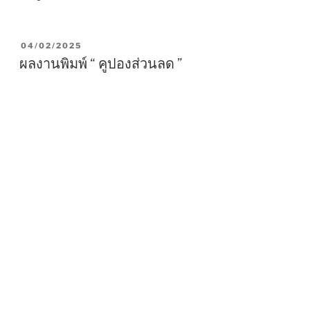
P
04/02/2025
O
ผลงานพิมพ์ “ คูปองส่วนลด ”
S
T
E
D
O
N