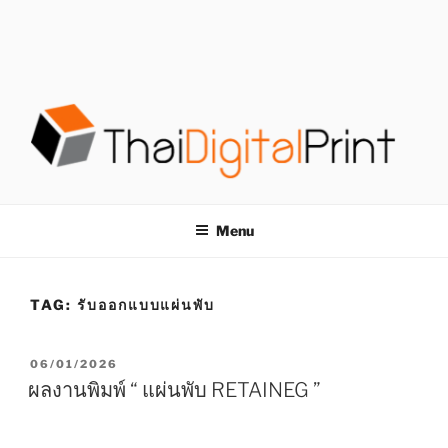
S
k
i
p
t
o
c
o
โรงพิมพ์ด่วน
โรงพิมพ์ดิจิตอล รับพิมพ์งานครบวงจร ไม่มีขั้นต่ำ
n
t
THAIDIGITALPRINT
Menu
e
n
t
TAG:
รับออกแบบแผ่นพับ
P
06/01/2026
O
ผลงานพิมพ์ “ แผ่นพับ RETAINEG ”
S
T
E