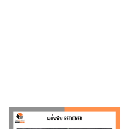
D
O
N