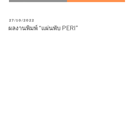
P
27/10/2022
O
ผลงานพิมพ์ “แผ่นพับ PERI”
S
T
E
D
O
N