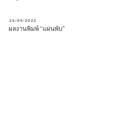
P
24/09/2022
O
ผลงานพิมพ์ “แผ่นพับ”
S
T
E
D
O
N