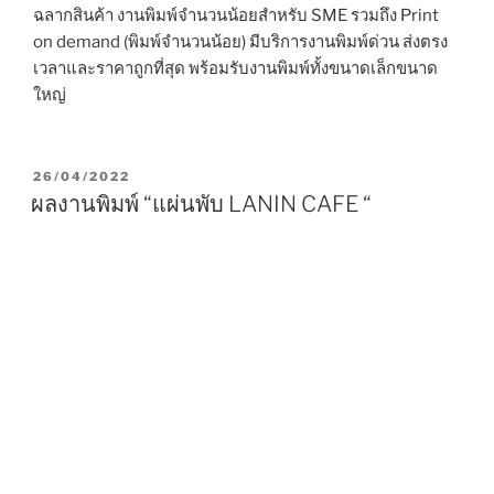
ฉลากสินค้า งานพิมพ์จำนวนน้อยสำหรับ SME รวมถึง Print
on demand (พิมพ์จำนวนน้อย) มีบริการงานพิมพ์ด่วน ส่งตรง
เวลาและราคาถูกที่สุด พร้อมรับงานพิมพ์ทั้งขนาดเล็กขนาด
ใหญ่
P
26/04/2022
O
ผลงานพิมพ์ “แผ่นพับ LANIN CAFE “
S
T
E
D
O
N