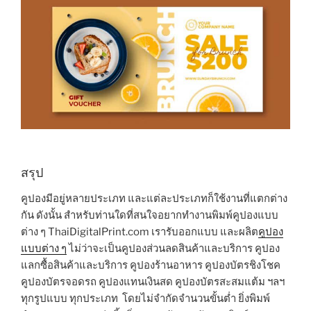
สรุป
คูปองมีอยู่หลายประเภท และแต่ละประเภทก็ใช้งานที่แตกต่าง
กัน ดังนั้น สำหรับท่านใดที่สนใจอยากทำงานพิมพ์คูปองแบบ
ต่าง ๆ ThaiDigitalPrint.com เรารับออกแบบ และผลิต
คูปอง
แบบต่าง ๆ
ไม่ว่าจะเป็นคูปองส่วนลดสินค้าและบริการ คูปอง
แลกซื้อสินค้าและบริการ คูปองร้านอาหาร คูปองบัตรชิงโชค
คูปองบัตรจอดรถ คูปองแทนเงินสด คูปองบัตรสะสมแต้ม ฯลฯ
ทุกรูปแบบ ทุกประเภท โดยไม่จำกัดจำนวนขั้นต่ำ ยิ่งพิมพ์