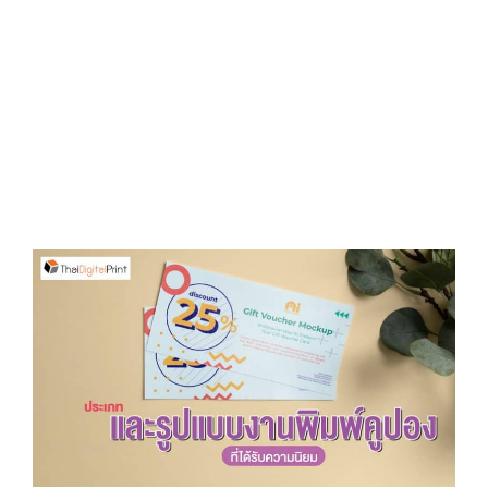
D
O
N