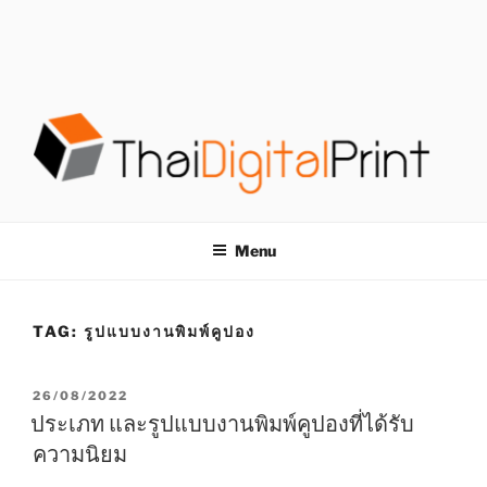
S
k
i
p
t
o
c
o
โรงพิมพ์ด่วน
โรงพิมพ์ดิจิตอล รับพิมพ์งานครบวงจร ไม่มีขั้นต่ำ
n
t
THAIDIGITALPRINT
Menu
e
n
t
TAG:
รูปแบบงานพิมพ์คูปอง
P
26/08/2022
O
ประเภท และรูปแบบงานพิมพ์คูปองที่ได้รับ
S
ความนิยม
T
E