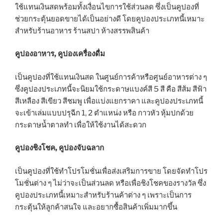
ใช้แทนเงินสดพร้อมทั้งเงื่อนไขการใช้ส่วนลด ซึ่งเป็นคูปองที่
ช่วยกระตุ้นยอดขายได้เป็นอย่างดี โดยคูปองประเภทนี้เหมาะ
สำหรับร้านอาหาร ร้านสปา ห้างสรรพสินค้า
คูปองอาหาร, คูปองเครื่องดื่ม
เป็นคูปองที่ใช้แทนเงินสด ในศูนย์การค้าหรือศูนย์อาหารต่าง ๆ
ซึ่งคูปองประเภทนี้จะนิยมใช้กระดาษแบงค์สี 5 สี คือ สีส้ม สีฟ้า
สีเหลือง สีเขียว สีชมพู เพื่อแบ่งแยกราคา และคูปองประเภทนี้
จะเข้าเล่มแบบปรุฉีก 1, 2 ตำแหน่ง หรือ กาวหัว หุ้มปกด้วย
กระดาษน้ำตาลทำ เพื่อให้ใช้งานได้สะดวก
คูปองชิงโชค, คูปองจับฉลาก
เป็นคูปองที่ใช้ทำโปรโมชั่นเพื่อส่งเสริมการขาย โดยจัดทำโปร
โมชั่นต่าง ๆ ไม่ว่าจะเป็นส่วนลด หรือเพื่อชิงโชคของรางวัล ซึ่ง
คูปองประเภทนี้เหมาะสำหรับร้านค้าต่าง ๆ เพราะเป็นการ
กระตุ้นให้ลูกค้าสนใจ และอยากซื้อสินค้าเพิ่มมากขึ้น