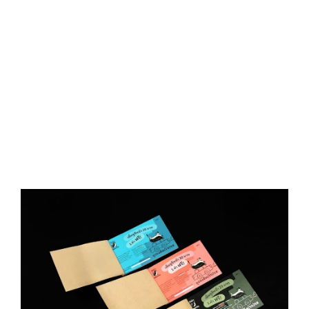
D
O
N