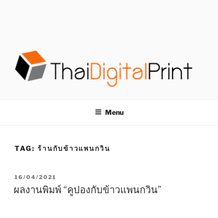
S
k
i
p
t
o
c
o
โรงพิมพ์ด่วน
โรงพิมพ์ดิจิตอล รับพิมพ์งานครบวงจร ไม่มีขั้นต่ำ
n
t
THAIDIGITALPRINT
Menu
e
n
t
TAG:
ร้านกับข้าวแพนกวิน
P
16/04/2021
O
ผลงานพิมพ์ “คูปองกับข้าวแพนกวิน”
S
T
E