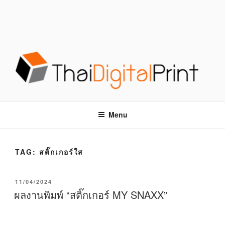
S
k
i
p
t
o
c
o
โรงพิมพ์ด่วน THAIDIGITALPRINT
โรงพิมพ์ดิจิตอล รับพิมพ์งานครบวงจร ไม่มีขั้นต่ำ
n
t
Menu
e
n
t
TAG:
สติ๊กเกอร์ใส
P
11/04/2024
O
ผลงานพิมพ์ “สติ๊กเกอร์ MY SNAXX”
S
T
E