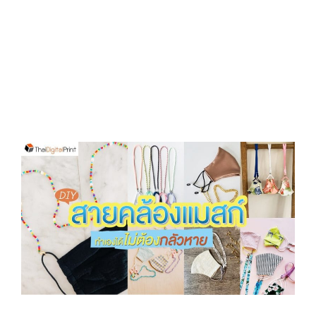
D
O
N