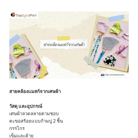
สายคล้องแมสก์จากเศษผ้า
วัสดุ และอุปกรณ์
เศษผ้าลวดลลายตามชอบ
ตะขอสร้อยแบบก้ามปู 2 ชิ้น
กรรไกร
เข็มและด้าย