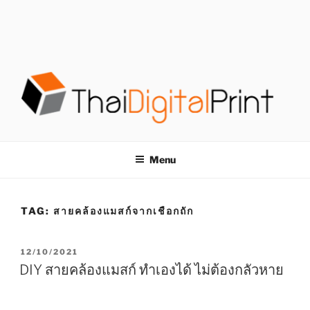
S
k
i
p
t
o
c
o
โรงพิมพ์ด่วน
โรงพิมพ์ดิจิตอล รับพิมพ์งานครบวงจร ไม่มีขั้นต่ำ
n
t
THAIDIGITALPRINT
Menu
e
n
t
TAG:
สายคล้องแมสก์จากเชือกถัก
P
12/10/2021
O
DIY สายคล้องแมสก์ ทำเองได้ ไม่ต้องกลัวหาย
S
T
E