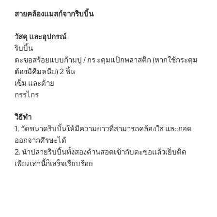
สายคล้องแมสก์จากริบบิ้น
วัสดุ และอุปกรณ์
ริบบิ้น
ตะขอสร้อยแบบก้ามปู / กร ะดุมแป๊กพลาสติก (หากใช้กระดุม
ต้องมีคีมหนีบ) 2 ชิ้น
เข็ม และด้าย
กรรไกร
วิธีทำ
1. วัดขนาดริบบิ้นให้มีความยาวที่สามารถคล้องใส่ และถอด
ออกจากศีรษะได้
2. นำปลายริบบิ้นทั้งสองด้านสอดเข้ากับตะขอแล้วเย็บติด
เพียงเท่านี้ก็เสร็จเรียบร้อย