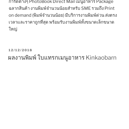
การ์ดต่างๆ PhotoBook Direct Mail เมนูอาหาร Package
ฉลากสินค้า งานพิมพ์จำนวนน้อยสำหรับ SME รวมถึง Print
on demand (พิมพ์จำนวนน้อย) มีบริการงานพิมพ์ด่วน ส่งตรง
เวลาและราคาถูกที่สุด พร้อมรับงานพิมพ์ทั้งขนาดเล็กขนาด
ใหญ่
P
12/12/2018
O
ผลงานพิมพ์ ใบแทรกเมนูอาหาร Kinkaobarn
S
T
E
D
O
N