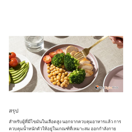
สรุป
สำหรับผู้ที่มีไขมันในเลือดสูง นอกจากควบคุมอาหารแล้ว การ
ควบคุมน้ำหนักตัวให้อยู่ในเกณฑ์ที่เหมาะสม ออกกำลังกาย