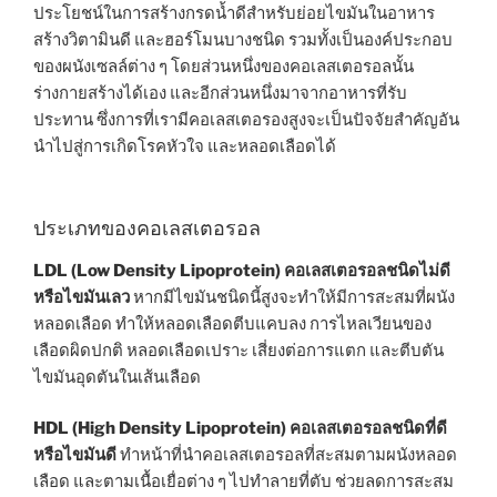
ประโยชน์ในการสร้างกรดน้ำดีสำหรับย่อยไขมันในอาหาร
สร้างวิตามินดี และฮอร์โมนบางชนิด รวมทั้งเป็นองค์ประกอบ
ของผนังเซลล์ต่าง ๆ โดยส่วนหนึ่งของคอเลสเตอรอลนั้น
ร่างกายสร้างได้เอง และอีกส่วนหนึ่งมาจากอาหารที่รับ
ประทาน ซึ่งการที่เรามีคอเลสเตอรองสูงจะเป็นปัจจัยสำคัญอัน
นำไปสู่การเกิดโรคหัวใจ และหลอดเลือดได้
ประเภทของคอเลสเตอรอล
LDL (Low Density Lipoprotein) คอเลสเตอรอลชนิดไม่ดี
หรือไขมันเลว
หากมีไขมันชนิดนี้สูงจะทำให้มีการสะสมที่ผนัง
หลอดเลือด ทำให้หลอดเลือดตีบแคบลง การไหลเวียนของ
เลือดผิดปกติ หลอดเลือดเปราะ เสี่ยงต่อการแตก และตีบตัน
ไขมันอุดตันในเส้นเลือด
HDL (High Density Lipoprotein) คอเลสเตอรอลชนิดที่ดี
หรือไขมันดี
ทำหน้าที่นำคอเลสเตอรอลที่สะสมตามผนังหลอด
เลือด และตามเนื้อเยื่อต่าง ๆ ไปทำลายที่ตับ ช่วยลดการสะสม