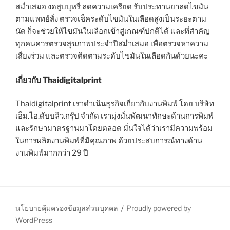
สม่ำเสมอ งดสูบบุหรี่ ลดความเครียด รับประทานยาลดไขมัน
ตามแพทย์สั่ง ตรวจเช็คระดับไขมันในเลือดสูงเป็นระยะตาม
นัด ก็จะช่วยให้ไขมันในเลือกเข้าสู่เกณฑ์ปกติได้ และที่สำคัญ
ทุกคนควรตรวจสุขภาพประจำปีสม่ำเสมอ เพื่อตรวจหาความ
เสี่ยงร่วม และตรวจติดตามระดับไขมันในเลือดกันด้วยนะคะ
เกี่ยวกับ Thaidigitalprint
Thaidigitalprint เราดำเนินธุรกิจเกี่ยวกับงานพิมพ์ โดย บริษัท
เอ็ม.ไอ.ดับบลิว.กรุ๊ป จำกัด เรามุ่งมั่นพัฒนาทักษะด้านการพิมพ์
และรักษามาตรฐานมาโดยตลอด มั่นใจได้ว่าเรามีความพร้อม
ในการผลิตงานพิมพ์ที่มีคุณภาพ ด้วยประสบการณ์ทางด้าน
งานพิมพ์มากกว่า 29 ปี
นโยบายคุ้มครองข้อมูลส่วนบุคคล
Proudly powered by
WordPress