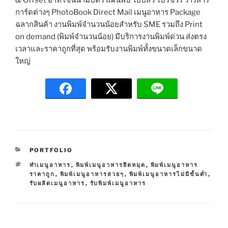
การ์ดต่างๆ PhotoBook Direct Mail เมนูอาหาร Package
ฉลากสินค้า งานพิมพ์จำนวนน้อยสำหรับ SME รวมถึง Print
on demand (พิมพ์จำนวนน้อย) มีบริการงานพิมพ์ด่วน ส่งตรง
เวลาและราคาถูกที่สุด พร้อมรับงานพิมพ์ทั้งขนาดเล็กขนาด
ใหญ่
C
PORTFOLIO
A
T
ทำเมนูอาหาร
,
พิมพ์เมนูอาหารยึดหมุด
,
พิมพ์เมนูอาหาร
T
A
ราคาถูก
,
พิมพ์เมนูอาหารสวยๆ
,
พิมพ์เมนูอาหารไม่มีขั้นต่ำ
,
E
G
รับผลิตเมนูอาหาร
,
รับพิมพ์เมนูอาหาร
G
S
O
R
I
E