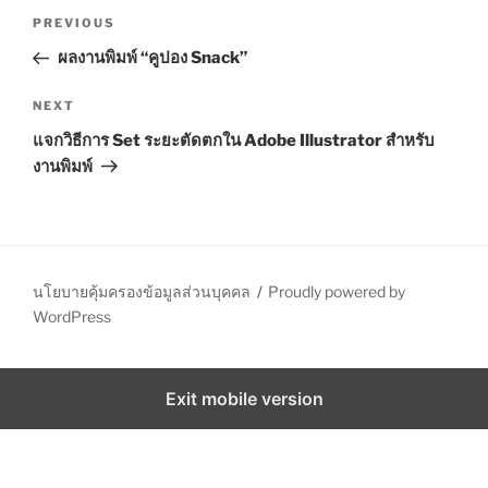
P
S
P
PREVIOUS
o
r
ผลงานพิมพ์ “คูปอง Snack”
s
e
t
v
N
NEXT
n
i
e
แจกวิธีการ Set ระยะตัดตกใน Adobe Illustrator สำหรับ
o
x
a
งานพิมพ์
u
t
v
s
P
i
P
o
g
o
s
a
s
t
นโยบายคุ้มครองข้อมูลส่วนบุคคล
Proudly powered by
t
t
WordPress
i
o
Exit mobile version
n